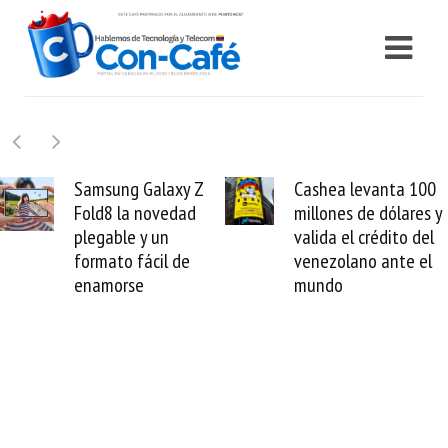
 Z
Cashea levanta 100
El buque Wave
d
millones de dólares y
Sentinel arranc
valida el crédito del
reparación del
venezolano ante el
cable de Cirion
mundo