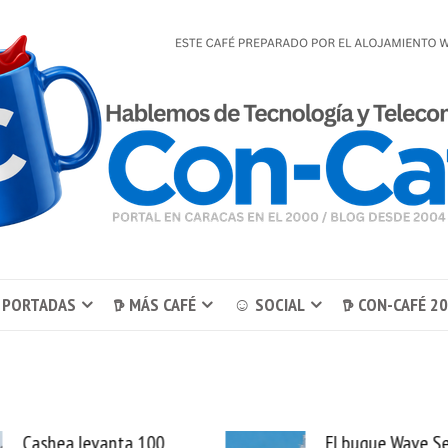
 PORTADAS
𖠚 MÁS CAFÉ
☺ SOCIAL
𖠚 CON-CAFÉ 2
El buque Wave Sentinel
Uber se lleva Pedid