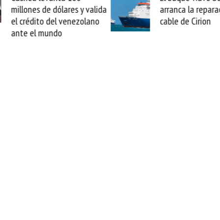
arranca la reparación del
sabemos todo lo q
cable de Cirion
mejorar tecnológic
esta movida