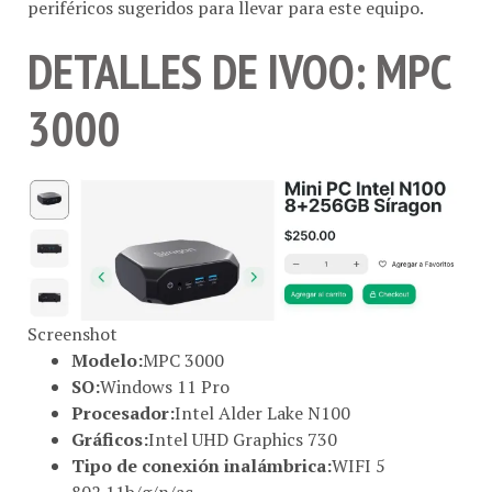
DETALLES DE IVOO: MPC
3000
Screenshot
Modelo:
MPC 3000
SO:
Windows 11 Pro
Procesador:
Intel Alder Lake N100
Gráficos:
Intel UHD Graphics 730
Tipo de conexión inalámbrica:
WIFI 5
802.11b/g/n/ac
RAM:
8GB DDR4