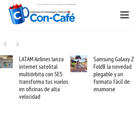
Samsung Galaxy Z
Cashea levanta 100
Fold8 la novedad
millones de dólares y
plegable y un
valida el crédito del
formato fácil de
venezolano ante el
enamorse
mundo