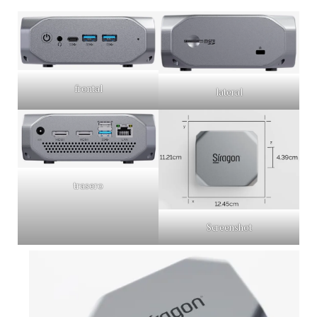
frontal
lateral
trasero
Screenshot