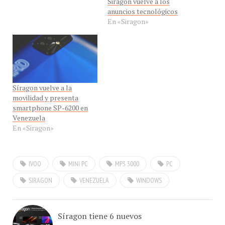
En «Siragon»
Síragon vuelve a la
movilidad y presenta
smartphone SP-6200 en
Venezuela
En «Siragon»
IVOO
MINI PC
MP3 3000
PC
SIRAGON
VENEZUELA
WINDOWS
Síragon tiene 6 nuevos
monitores y ya puedes