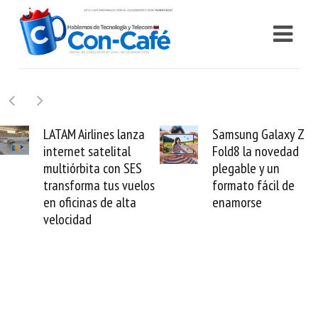
Samsung Galaxy Z
Cashea levanta 100
Fold8 la novedad
millones de dólares y
plegable y un
valida el crédito del
formato fácil de
venezolano ante el
enamorse
mundo