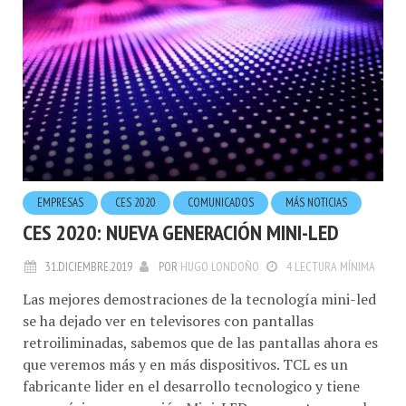
EMPRESAS
CES 2020
COMUNICADOS
MÁS NOTICIAS
CES 2020: NUEVA GENERACIÓN MINI-LED
31.DICIEMBRE.2019
POR
HUGO LONDOÑO
4 LECTURA MÍNIMA
Las mejores demostraciones de la tecnología mini-led
se ha dejado ver en televisores con pantallas
retroiliminadas, sabemos que de las pantallas ahora es
que veremos más y en más dispositivos. TCL es un
fabricante lider en el desarrollo tecnologico y tiene
una próxima generación Mini-LED que mostrar en el