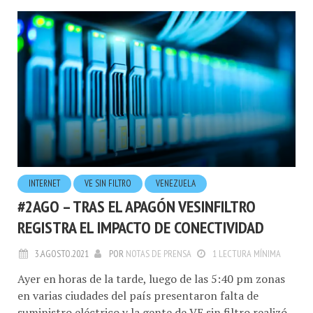
INTERNET
VE SIN FILTRO
VENEZUELA
#2AGO – TRAS EL APAGÓN VESINFILTRO
REGISTRA EL IMPACTO DE CONECTIVIDAD
3.AGOSTO.2021
POR
NOTAS DE PRENSA
1 LECTURA MÍNIMA
Ayer en horas de la tarde, luego de las 5:40 pm zonas
en varias ciudades del país presentaron falta de
suministro eléctrico y la gente de VE sin filtro realizó