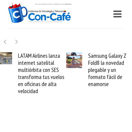
lanza
Samsung Galaxy Z
Cashea levant
al
Fold8 la novedad
millones de dó
 SES
plegable y un
valida el crédi
vuelos
formato fácil de
venezolano an
lta
enamorse
mundo