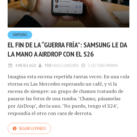
SAMSUNG
EL FIN DE LA “GUERRA FRÍA”: SAMSUNG LE DA
LA MANO A AIRDROP CON EL S26
4 MESES AGO
POR
HUGO LONDOÑO
3 LECTURA MÍNIMA
Imagina esta escena repetida tantas veces: En una cola
eterna en Las Mercedes esperando un café, y vi la
escena de siempre: un grupo de chamos tratando de
pasarse las fotos de una rumba. "Chamo, pásamelas
por AirDrop", decía uno. "No puedo, tengo el S24",
respondía el otro con cara de derrota.
SEGUIR LEYENDO