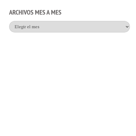
ARCHIVOS MES A MES
Archivos
mes
a
mes