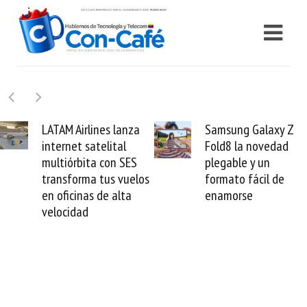
lanza
Samsung Galaxy Z
Cashea levant
al
Fold8 la novedad
millones de dó
 SES
plegable y un
valida el crédi
vuelos
formato fácil de
venezolano an
lta
enamorse
mundo