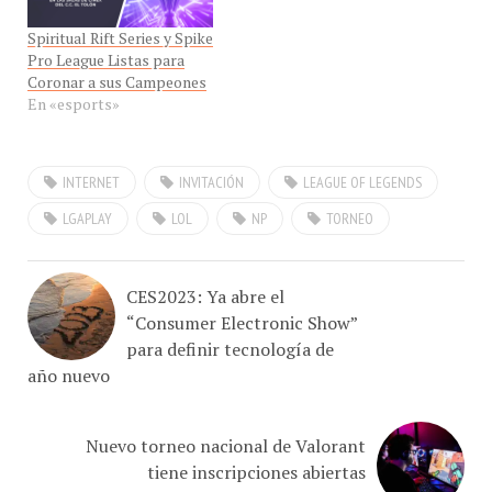
Spiritual Rift Series y Spike
Pro League Listas para
Coronar a sus Campeones
En «esports»
INTERNET
INVITACIÓN
LEAGUE OF LEGENDS
LGAPLAY
LOL
NP
TORNEO
CES2023: Ya abre el
“Consumer Electronic Show”
para definir tecnología de
año nuevo
Nuevo torneo nacional de Valorant
tiene inscripciones abiertas