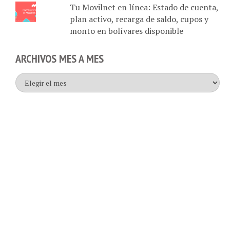
plan activo, recarga de saldo, cupos y
monto en bolívares disponible
ARCHIVOS MES A MES
Archivos
mes
a
mes