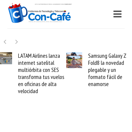
Samsung Galaxy Z
Cashea levanta 100
Fold8 la novedad
millones de dólares y
plegable y un
valida el crédito del
formato fácil de
venezolano ante el
enamorse
mundo