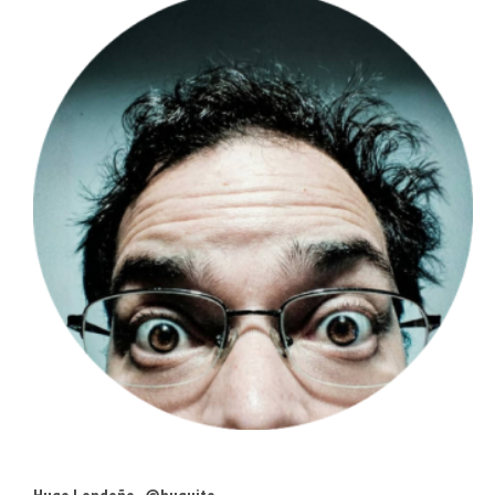
Hugo Londoño - @huguito