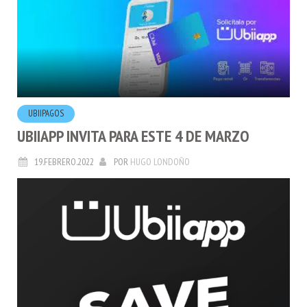
UBIIPAGOS
UBIIAPP INVITA PARA ESTE 4 DE MARZO
19.FEBRERO.2022
POR
HUGO LONDOÑO