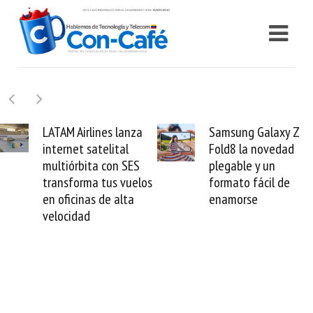
irlines lanza
Samsung Galaxy Z
Cashe
 satelital
Fold8 la novedad
millon
bita con SES
plegable y un
valida 
rma tus vuelos
formato fácil de
venezo
nas de alta
enamorse
mund
ad