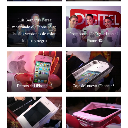
Luis Bernardo Perez
mostrando el iPhone 4S en
Promotoras de Digitel con el
las dos versiones de color,
iPhone 4S
blanco y negro
Demos del iPhone 4S
Caja del nuevo iPhone 4S
Equipo en su caja
Vistas del iPhone 4S