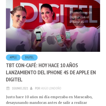
Promotoras de
Digitel con el
iPhone 4S
APPLE
DIGITEL
TBT CON-CAFÉ: HOY HACE 10 AÑOS
LANZAMIENTO DEL IPHONE 4S DE APPLE EN
DIGITEL
10.JUNIO.2021
POR
HUGO LONDOÑO
Justo hace 10 años mi día empezaba en Maracaibo,
desayunando mandocas antes de salir a realizar
algunas labores de trabajo, mi cliente en la agencia