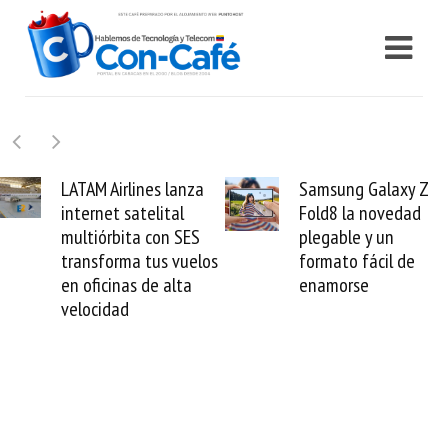
Samsung Galaxy Z
Cashea levanta 100
Fold8 la novedad
millones de dólares y
plegable y un
valida el crédito del
formato fácil de
venezolano ante el
enamorse
mundo