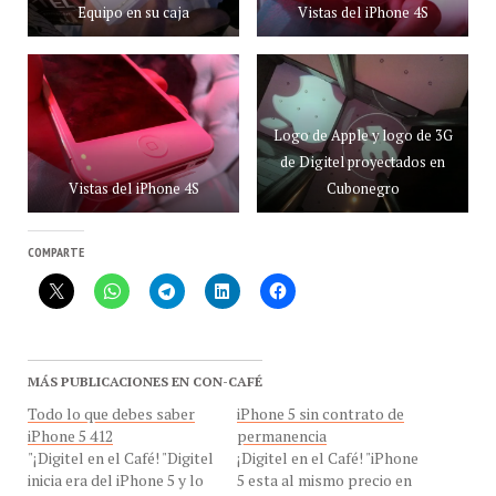
Logo de Apple y logo de 3G
de Digitel proyectados en
Vistas del iPhone 4S
Cubonegro
COMPARTE
MÁS PUBLICACIONES EN CON-CAFÉ
Todo lo que debes saber
iPhone 5 sin contrato de
iPhone 5 412
permanencia
"¡Digitel en el Café! "Digitel
¡Digitel en el Café! "iPhone
inicia era del iPhone 5 y lo
5 esta al mismo precio en
hacemos con los mejores
el prepago como en el