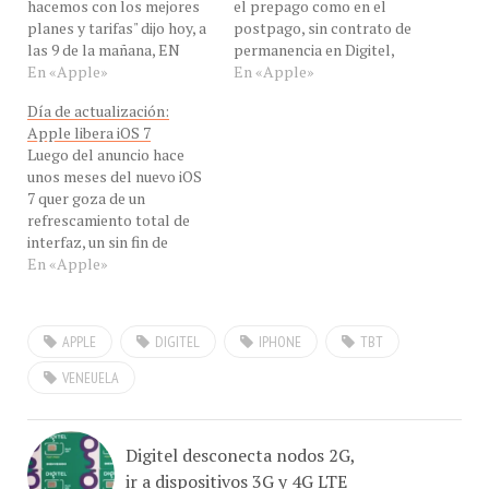
planes y tarifas" dijo hoy, a
postpago, sin contrato de
las 9 de la mañana, EN
permanencia en Digitel,
VIVO nuestro invitado el
En «Apple»
por instrucciones de Juan
En «Apple»
Sr. Juan Carlos Sánchez ,
Carlos Sánchez VP de
Día de actualización:
Vice Presidente de
Publicidad y Mercadeo" dijo
Apple libera iOS 7
Publicidad y Mercadeo de
hoy, a las 9 de la mañana,
Luego del anuncio hace
Digitel, desde Caracas,
EN VIVO nuestro invitado
unos meses del nuevo iOS
Venezuela para
Juan Carlos Villasmil
7 quer goza de un
hablarnos…
Gerente…
refrescamiento total de
interfaz, un sin fin de
mejoras y algunas nuevas
En «Apple»
opciones incorporadas,
hoy es el día anunciado
para la liberación de esta
APPLE
DIGITEL
IPHONE
TBT
nueva versión. Recordemos
que en esta fecha, todos
VENEUELA
los equipos compatibles
pueden…
Digitel desconecta nodos 2G,
ir a dispositivos 3G y 4G LTE