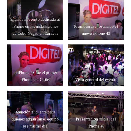
Entrada al evento dedicado al
iPhone en las instalaciones
Promotoras mostrando el
de Cubo Negro en Caracas
nuevo iPhone 4S
el iPhone 4S fue el primer
iPhone de Digitel
Vista general del evento
Atención al cliente para
quienes adquirían el equipo
Presentación oficial del
ese mismo día
iPhone 4S