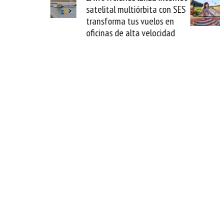
a Guaira y
satelital multiórbita con SES
l fin del
transforma tus vuelos en
oficinas de alta velocidad