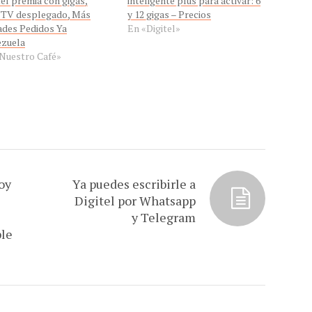
tel premia con gigas,
inteligente plus para activar: 6
TV desplegado, Más
y 12 gigas – Precios
ades Pedidos Ya
En «Digitel»
zuela
Nuestro Café»
oy
Ya puedes escribirle a
Digitel por Whatsapp
y Telegram
ple