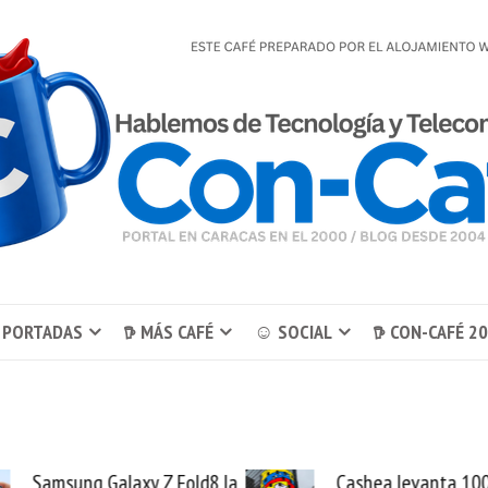
 PORTADAS
𖠚 MÁS CAFÉ
☺ SOCIAL
𖠚 CON-CAFÉ 2
Samsung Galaxy Z Fold8 la
Cashea levanta 100