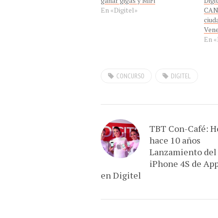
ganar gigas y MiFi
Digi
En «Digitel»
CAN
ciud
Vene
En «
CONCURSO
DIGITEL
TBT Con-Café: H
hace 10 años
Lanzamiento del
iPhone 4S de Ap
en Digitel