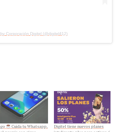
by Corporación Digitel (@digitel412)
Ago
Cuida tu Whatsapp,
Digitel tiene nuevos planes