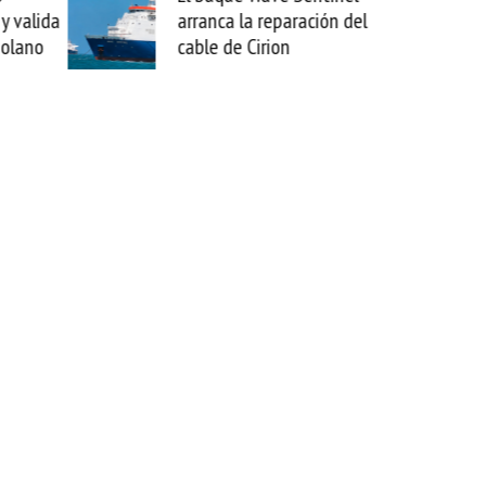
 valida
arranca la reparación del
sab
olano
cable de Cirion
mej
est