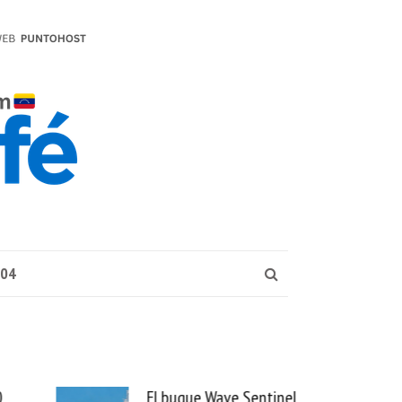
004
El buque Wave Sentinel
Uber