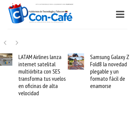
lanza
Samsung Galaxy Z
Cashea levant
al
Fold8 la novedad
millones de dó
 SES
plegable y un
valida el crédi
vuelos
formato fácil de
venezolano an
lta
enamorse
mundo