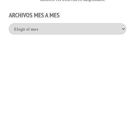
ARCHIVOS MES A MES
Archivos
mes
a
mes