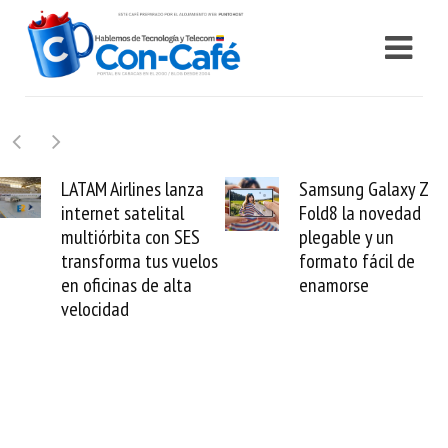
Samsung Galaxy Z
Cashea levanta 10
Fold8 la novedad
millones de dólares
plegable y un
valida el crédito de
os
formato fácil de
venezolano ante e
enamorse
mundo