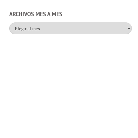
ARCHIVOS MES A MES
Archivos
mes
a
mes