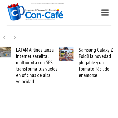
Samsung Galaxy Z
Cashea levanta 100
Fold8 la novedad
millones de dólares 
plegable y un
valida el crédito del
s
formato fácil de
venezolano ante el
enamorse
mundo