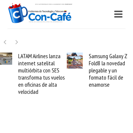
Samsung Galaxy Z
Cashea levanta 100
Fold8 la novedad
millones de dólares y
plegable y un
valida el crédito del
formato fácil de
venezolano ante el
enamorse
mundo