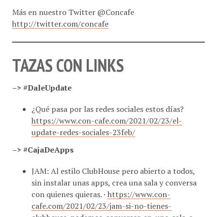
Más en nuestro Twitter @Concafe
http://twitter.com/concafe
TAZAS CON LINKS
–> #DaleUpdate
¿Qué pasa por las redes sociales estos días?
https://www.con-cafe.com/2021/02/23/el-
update-redes-sociales-23feb/
–> #CajaDeApps
JAM: Al estilo ClubHouse pero abierto a todos,
sin instalar unas apps, crea una sala y conversa
con quienes quieras. ·
https://www.con-
cafe.com/2021/02/23/jam-si-no-tienes-
clubhouse-podemos-conversar-en-una-sala-a-