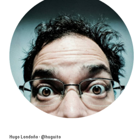
Hugo Londoño - @huguito