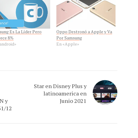
ung Es La Líder Pero
Oppo Destronó a Apple y Va
rece 8%
Por Samsung
android»
En «Apple»
Star en Disney Plus y
latinoamerica en
N y
Junio 2021
31/12