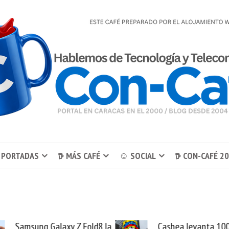
 PORTADAS
𖠚 MÁS CAFÉ
☺ SOCIAL
𖠚 CON-CAFÉ 2
Samsung Galaxy Z Fold8 la
Cashea levanta 10