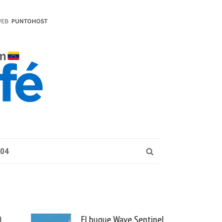
004
0
El buque Wave Sentinel