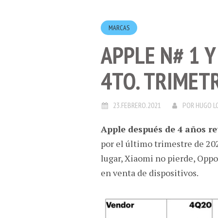
MARCAS
APPLE N# 1 Y
4TO. TRIMET
23.FEBRERO.2021
POR
HUGO L
Apple después de 4 años re
por el último trimestre de 2
lugar, Xiaomi no pierde, Opp
en venta de dispositivos.