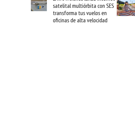
La Guaira y
satelital multiórbita con SES
el fin del
transforma tus vuelos en
o
oficinas de alta velocidad