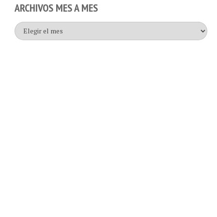
ARCHIVOS MES A MES
Archivos
mes
a
mes