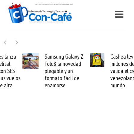
Samsung Galaxy Z
Cashea levanta 100
Fold8 la novedad
millones de dólares y
plegable y un
valida el crédito del
formato fácil de
venezolano ante el
enamorse
mundo