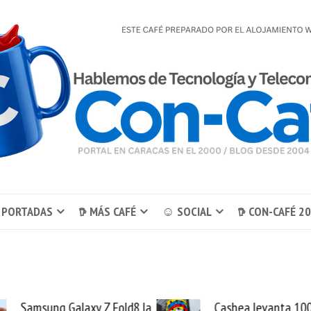
 PORTADAS
𖠚 MÁS CAFÉ
☺ SOCIAL
𖠚 CON-CAFÉ 2
Samsung Galaxy Z Fold8 la
Cashea levanta 10