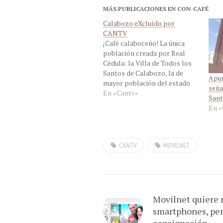
MÁS PUBLICACIONES EN CON-CAFÉ
Calabozo eXcluído por
CANTV
¡Café calaboceño! La única
población creada por Real
Cédula: la Villa de Todos los
Santos de Calabozo, la de
Apur
mayor población del estado
seña
Guárico, esta excluída por
En «Cantv»
Sant
CANTV. Sus pobladores
En «
deben viajar dos horas a San
Juan de los Morros o a San
Fernando de Apure, tres horas
y media…
CANTV
MOVILNET
Movilnet quiere
smartphones, per
consignación