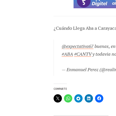
¿Cuándo Llega Aba a Carayac
@expectativa67
buenas, en
#ABA
#CANTV
y todavia no
— Enmanuel Perez (@reali
COMPARTE