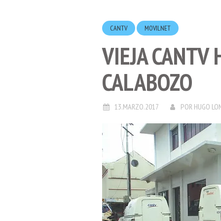
CANTV
MOVILNET
VIEJA CANTV 
CALABOZO
13.MARZO.2017
POR
HUGO LO