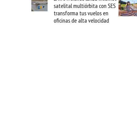
La Guaira y
satelital multiórbita con SES
el fin del
transforma tus vuelos en
o
oficinas de alta velocidad