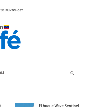
004
0
El buque Wave Sentinel