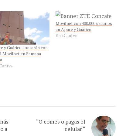
Movilnet con 400.000 usuarios
en Apure y Guárico
En «Cantv»
e y Guárico contarán con
l Movilnet en Semana
a
Cantv»
 más
“O comes o pagas el
o a
celular “