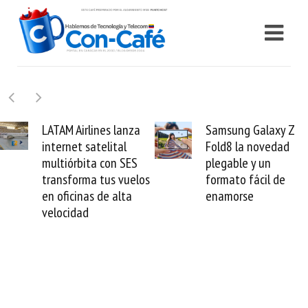
Samsung Galaxy Z
Cashea levanta 100
Fold8 la novedad
millones de dólares y
plegable y un
valida el crédito del
formato fácil de
venezolano ante el
enamorse
mundo