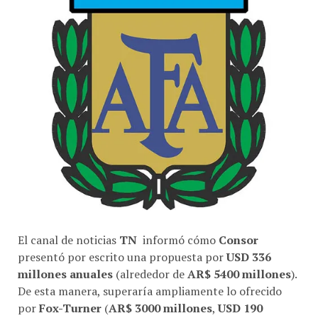
El canal de noticias
TN
informó cómo
Consor
presentó por escrito una propuesta por
USD 336
millones anuales
(alrededor de
AR$ 5400 millones
).
De esta manera, superaría ampliamente lo ofrecido
por
Fox-Turner
(
AR$ 3000 millones
,
USD 190
millones
) y
ESPN
(
AR$ 3200 millones
,
USD 202