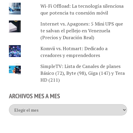
que potencia tu conexión móvil
Internet vs. Apagones: 5 Mini UPS que
te salvan el pellejo en Venezuela
(Precios y Duración Real)
Komvii vs. Hotmart: Dedicado a
creadores y emprendedores
SimpleTV: Lista de Canales de planes
Básico (72), Byte (98), Giga (147) y Tera
HD (211)
ARCHIVOS MES A MES
Archivos
mes
a
mes