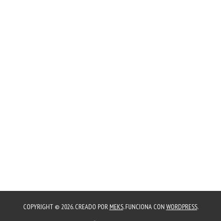
COPYRIGHT © 2026. CREADO POR
MEKS
. FUNCIONA CON
WORDPRESS
.