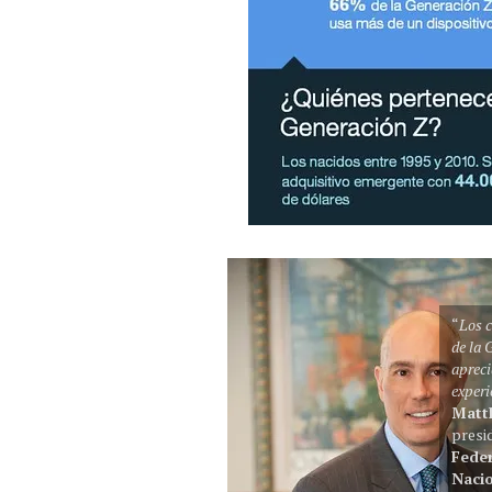
“
Los 
de la 
apreci
experi
Matt
presi
Fede
Nacio