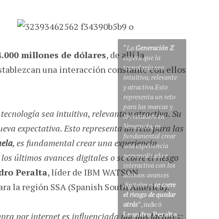
“
La
Generación Z
4.000 millones de dólares
, de allí la
espera que la
tecnología sea
stablezcan una interacción constante con ellos
intuitiva, relevante
y atractiva.Esto
representa un reto
para las marcas y
tecnología sea intuitiva, relevante y atractiva. Su
los retailers en
Venezuela, es
ueva expectativa. Esto representa un reto para las
fundamental crear
ela
, es fundamental crear una experiencia
una experiencia
personalizada e
los últimos avances digitales o se corre el riesgo
interactiva con los
ro Peralta
, líder de IBM WATSON
últimos avances
digitales o
se corre
la región SSA (Spanish South America).
el riesgo de quedar
atrás
”, indicó
Leandro Peralta
,
ra por internet es influenciada por dos factores: