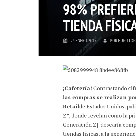
98% PREFIER
TIENDA FÍSIC
26.ENERO.2017
POR
HUGO LO
¡Cafetería!
Contrastando cifr
las compras se realizan po
Retail
de Estados Unidos, pub
Z”, donde revelan como la pr
Generación Z] desearía comp
tiendas físicas, a la experienc