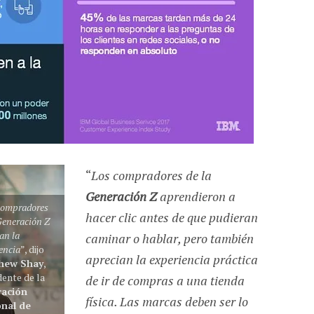
“
Los compradores de la
Generación Z
aprendieron a
compradores
hacer clic antes de que pudieran
Generación Z
an la
caminar o hablar, pero también
encia
”, dijo
aprecian la experiencia práctica
hew Shay
,
dente de la
de ir de compras a una tienda
ración
física. Las marcas deben ser lo
nal de