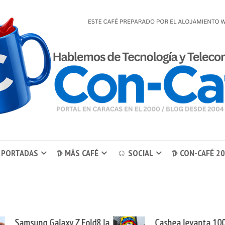
 PORTADAS
𖠚 MÁS CAFÉ
☺ SOCIAL
𖠚 CON-CAFÉ 2
Cashea levanta 100
El buque Wave