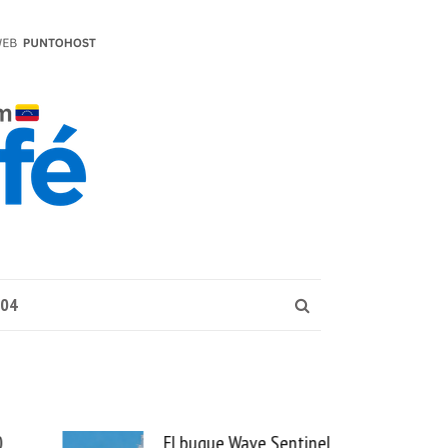
004
 Sentinel
Uber se lleva PedidosYa y