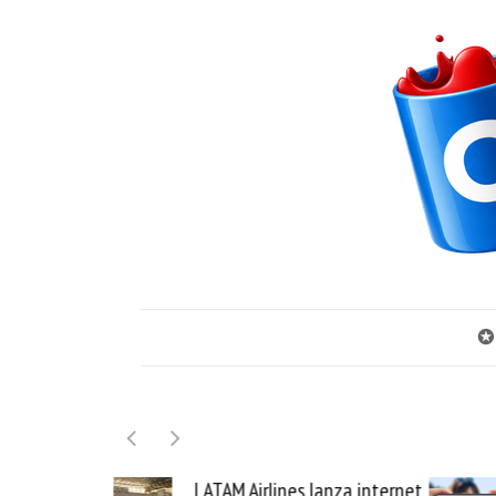
✪
es lanza internet
Samsung Galaxy Z Fold8 la