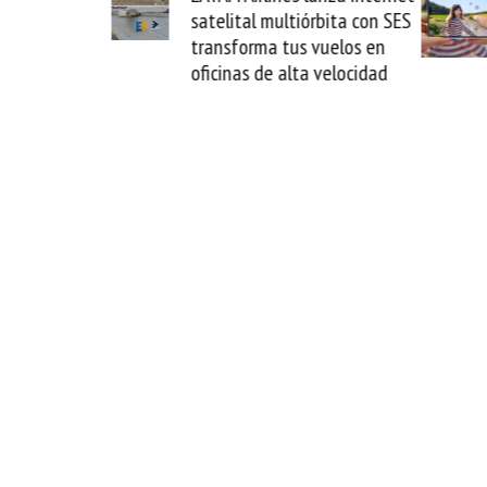
ltiórbita con SES
novedad plegable y un
tus vuelos en
formato fácil de enamorse
alta velocidad