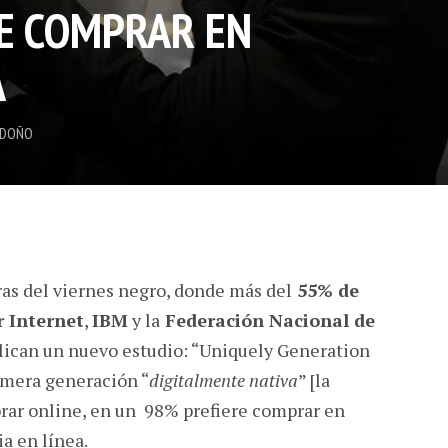
E COMPRAR EN
A
NDOÑO
as del viernes negro, donde más del
55% de
r Internet
,
IBM
y la
Federación Nacional de
lican un nuevo estudio: “Uniquely Generation
imera generación “
digitalmente nativa
” [la
rar online, en un 98% prefiere comprar en
ia en línea.