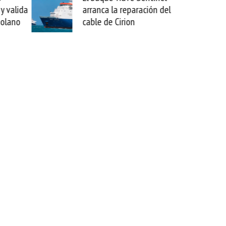
aración del
sabemos todo lo que puede
n
mejorar tecnológicamente
esta movida