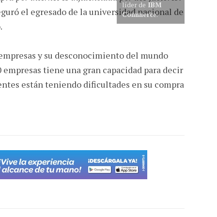
líder de
IBM
eguró el egresado de la universidad nacional de
Commerc
e.
.
s empresas y su desconocimiento del mundo
0 empresas tiene una gran capacidad para decir
entes están teniendo dificultades en su compra