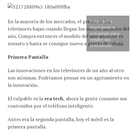
En la mayoría de los mercados, el precio de los
Fabricantes
implementan
televisores bajan cuando llegan los nuevos modelos del
estrategia para
año. Compra entonces el modelo del año anterior es
vender sus
sensato y hasta se consigue nuevo a precio de rebaja.
televisores.
Primera Pantalla
Las innovaciones en los televisores de un año al otro
son mínimas. Podríamos pensar en un agotamiento en
la innovación.
El culpable es la
era tech
, ahora la gente consume sus
contenidos por el teléfono inteligente.
Antes era la segunda pantalla, hoy el móvil es la
primera pantalla.