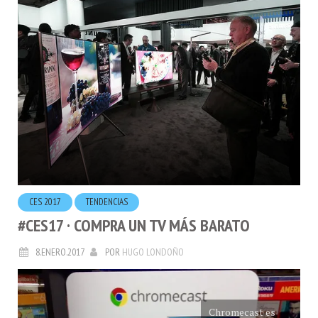
CES 2017
TENDENCIAS
#CES17 · COMPRA UN TV MÁS BARATO
8.ENERO.2017
POR
HUGO LONDOÑO
Chromecast es
una prueba de