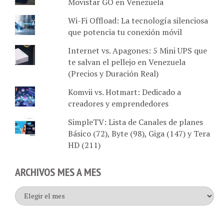
Wi-Fi Offload: La tecnología silenciosa
que potencia tu conexión móvil
Internet vs. Apagones: 5 Mini UPS que
te salvan el pellejo en Venezuela
(Precios y Duración Real)
Komvii vs. Hotmart: Dedicado a
creadores y emprendedores
SimpleTV: Lista de Canales de planes
Básico (72), Byte (98), Giga (147) y Tera
HD (211)
ARCHIVOS MES A MES
Archivos
mes
a
mes