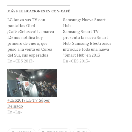
MÁS PUBLICACIONES EN CON-CAFÉ
LG lanza sus TV con
Samsung: Nueva Smart
pantallas Oled
Hub
¡Café eXclusivo! La marca
Samsung Smart TV
LG nos notifica hoy
presenta la nueva Smart
primero de enero, que
Hub. Samsung Electronics
puso a la venta en Corea
introduce toda una nueva
del Sur, sus esperados
"Smart Hub" en 2013
televisores con pantalla
En «CES 2013»
International CES en Las
En «CES 2013»
OLED, anunciados hace un
Vegas del 08 de enero. El
año en el CES 2012, que
Smart Hub nueva
ganaran el premio Best of
plataforma dedicada
Show en el CES 2012. La
Samsung Smart TV de
foto tomada por Jesús…
contenidos donde los
espectadores podrán
#CES2017 LG TV Súper
disfrutar de diversos
Delgado
contenidos como
En «Lg»
programas en tiempo…
#CES2017
TENDENCIAS
TV