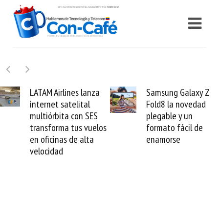
Samsung Galaxy Z
Cashea levanta 100
Fold8 la novedad
millones de dólares y
plegable y un
valida el crédito del
formato fácil de
venezolano ante el
enamorse
mundo