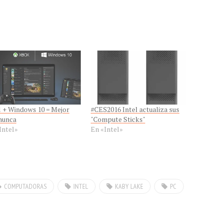
l + Windows 10 = Mejor
#CES2016 Intel actualiza sus
nunca
"Compute Sticks"
Intel»
En «Intel»
COMPUTADORAS
INTEL
KABY LAKE
PC