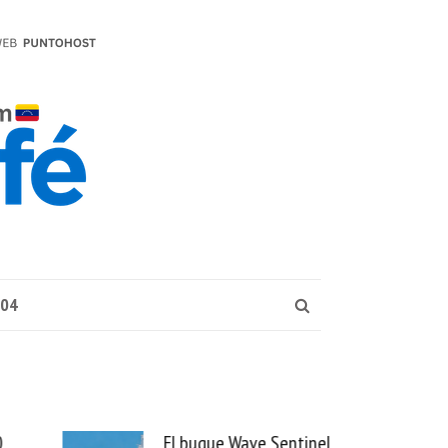
004
ue Wave Sentinel
Uber se lleva PedidosYa y