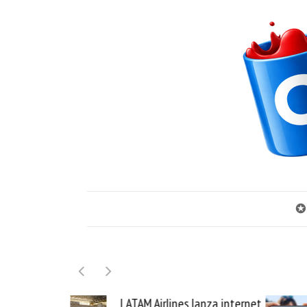
✪
 Airlines lanza internet
Samsung Galaxy Z Fold8 l