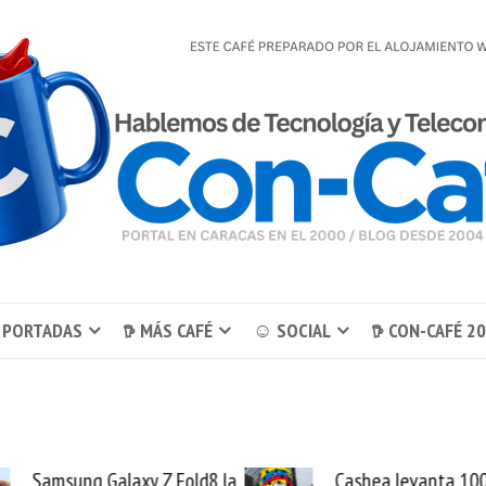
 PORTADAS
𖠚 MÁS CAFÉ
☺ SOCIAL
𖠚 CON-CAFÉ 2
a
Cashea levanta 100
El buq