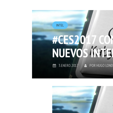
INTEL
#CES2017 CON
NUEVOS INTE
3.ENERO.2017
POR
HUGO LON