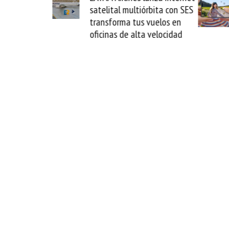
ital multiórbita con SES
novedad plegable y un
sforma tus vuelos en
formato fácil de enamor
nas de alta velocidad