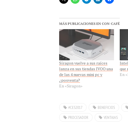
MÁS PUBLICACIONES EN CON-CAFÉ
Síragon vuelve a sus raíces
Inte
lanza en sus tiendas IVOO una
que 
de las 4 nuevas mini pc y
En «
¿posventa?
En «Siragon»
#CES2017
BENEFICIOS
PROCESADOR
VENTAJAS