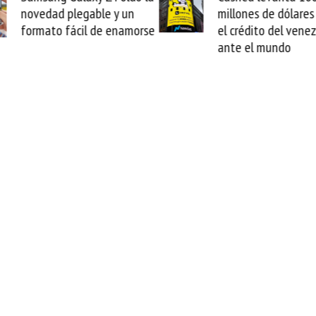
millones de dólares y valida
arranc
se
el crédito del venezolano
cable 
ante el mundo