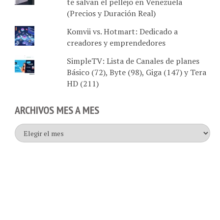
te salvan el pellejo en Venezuela
(Precios y Duración Real)
Komvii vs. Hotmart: Dedicado a
creadores y emprendedores
SimpleTV: Lista de Canales de planes
Básico (72), Byte (98), Giga (147) y Tera
HD (211)
ARCHIVOS MES A MES
Archivos
mes
a
mes