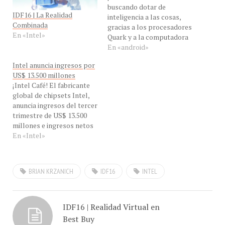
buscando dotar de
IDF16 | La Realidad
inteligencia a las cosas,
Combinada
gracias a los procesadores
En «Intel»
Quark y a la computadora
Edison, del tamaño de una
En «android»
tarjeta de memoria SD los
Intel anuncia ingresos por
dispositivos del hogar, del
US$ 13.500 millones
trabajo, de las empresas,
¡Intel Café! El fabricante
están listos para el
global de chipsets Intel,
Internet de las cosas" dijo
anuncia ingresos del tercer
en…
trimestre de US$ 13.500
millones e ingresos netos
de US$ 3.000 millones, de
En «Intel»
acuerdo a una nota de
prensa liberada. Intel
Corporation anunció hoy
BRIAN KRZANICH
IDF16
INTEL
sus ingresos del tercer
trimestre de US$ 13.500
millones, unos ingresos
operacionales de US$…
IDF16 | Realidad Virtual en
Best Buy