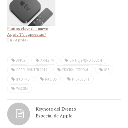
Puntos clave del nuevo
Apple TV ¿apuestan?
En «Apple»
APPLE
APPLE TV
CINTIQ 27QHD TOUCH
COREL PAINTER 2015
EDICIÓN ESPECIAL
IOS
IPAD PRO
MAC OS
MICROSOFT
WACOM
Keynote del Evento
Especial de Apple