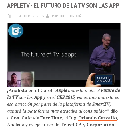
APPLETV · EL FUTURO DE LA TV SON LAS APP
12.SEPTIEMBRE.2015
POR
HUGO LONDOÑO
¡Analista en el Café!
“
Apple
apuesta a que el
Futuro de
la TV
son las
App
y en el
CES 2015
, vimos una apuesta en
esa dirección por parte de la plataforma de
SmartTV
,
ganará la plataforma mas atractiva al consumidor
” dijo
a
Con-Cafe
vía
FaceTime
, el Ing.
Orlando Carvallo
,
Analista y ex ejecutivo de
Telcel CA
y
Corporación