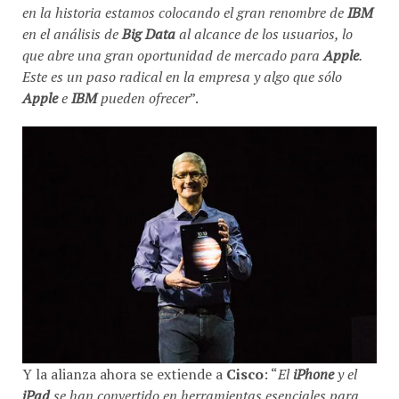
en la historia estamos colocando el gran renombre de
IBM
en el análisis de
Big Data
al alcance de los usuarios, lo
que abre una gran oportunidad de mercado para
Apple
.
Este es un paso radical en la empresa y algo que sólo
Apple
e
IBM
pueden ofrecer
”.
Y la alianza ahora se extiende a
Cisco
: “
El
iPhone
y el
iPad
se han convertido en herramientas esenciales para