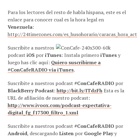
Para los lectores del resto de habla hispana, este es el
enlace para conocer cual es la hora legal en
Venezuela
:
http://24timezones.com/es_husohorario/caracas_hora_ac
Suscribite a nuestros
podcast
iOS
por
iTunes
: Instala primero
iTunes
y
luego has clic aquí:
Quiero suscribirme a
#ConCafeRADIO vía iTunes
.
Suscribite a nuestros podcast
#ConCafeRADIO
por
BlackBerry Podcast
:
http://bit.ly/ITdzFh
Esta es la
URL de afiliación de nuestro podcast:
http://www.ivoox.com/podcast-expectativa-
digital_fg_f17300_filtro_1.xml
Suscribite a nuestros podcast
#ConCafeRADIO
por
Android
, descargando
Listen
por
Google Play
y