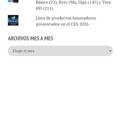
Básico (72), Byte (98), Giga (147) y Tera
HD (211)
Lista de productos innovadores
presentados en el CES 2026
ARCHIVOS MES A MES
Archivos
mes
a
mes