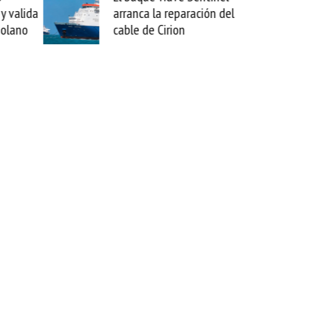
da
arranca la reparación del
sabemos 
cable de Cirion
mejorar 
esta mov