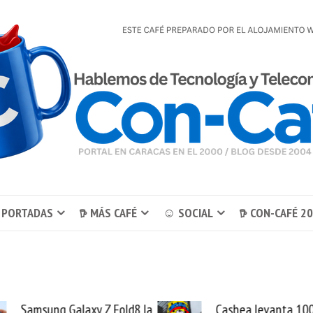
 PORTADAS
𖠚 MÁS CAFÉ
☺ SOCIAL
𖠚 CON-CAFÉ 2
msung Galaxy Z Fold8 la
Cashea levanta 100