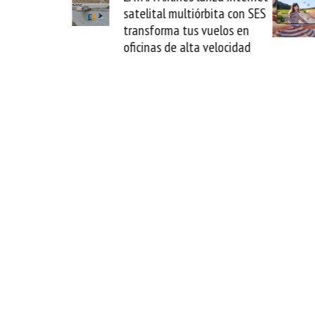
ira y
satelital multiórbita con SES
no
del
transforma tus vuelos en
fo
oficinas de alta velocidad