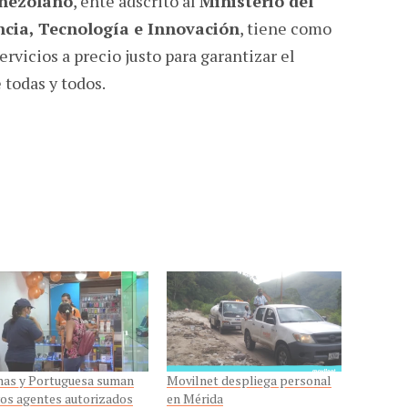
enezolano
, ente adscrito al
Ministerio del
ncia, Tecnología e Innovación
, tiene como
ervicios a precio justo para garantizar el
todas y todos.
nas y Portuguesa suman
Movilnet despliega personal
os agentes autorizados
en Mérida