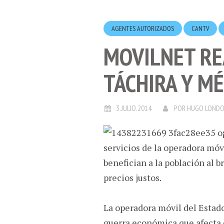
AGENTES AUTORIZADOS
CANTV
MOVILNET RE
TÁCHIRA Y M
3.JULIO.2014
POR
HUGO LOND
servicios de la operadora móv
benefician a la población al b
precios justos.
La operadora móvil del Estado
guerra económica que afecta e