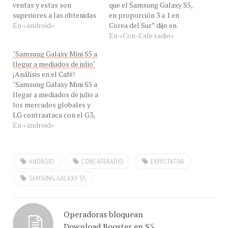
ventas y estas son
que el Samsung Galaxy S5,
superiores a las obtenidas
en proporción 3 a 1 en
por el Samsung Galaxy S4.
En «android»
Corea del Sur” dijo en
Las fotos corresponden al
exclusiva para
En «Con-Cafe radio»
viernes 11 de abril. Como
#ConCafeRADIO el Ing.
"Samsung Galaxy Mini S5 a
se recordará, este viernes
Jesús Márquez, Analista de
llegar a mediados de julio"
fue el debut comercial
Con-Cafe vía Skype para
¡Análisis en el Café!
global de este nuevo
hablarnos desde Maracay,
"Samsung Galaxy Mini S5 a
dispositivo en 125 países,
de las últimas tendencias
llegar a mediados de julio a
lanzado en…
junto a Francisco…
los mercados globales y
LG contraataca con el G3,
pero no tiene un mercadeo
En «android»
firme como el de Samsung"
dijo a #ConCafeRADIO el
Ing. Jesús Marquez
ANDROID
CONCAFERADIO
EXPECTATIVA
Analista de Con-Cafe, por
Palmares 101.9 FM.
SAMSUNG GALAXY S5
Samsung
aparentemente…
Operadoras bloquean
Download Booster en S5