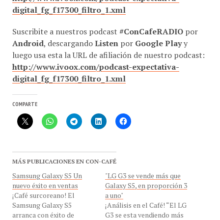
digital_fg_f17300_filtro_1.xml
Suscribite a nuestros podcast
#ConCafeRADIO
por
Android
, descargando
Listen
por
Google Play
y
luego usa esta la URL de afiliación de nuestro podcast:
http://www.ivoox.com/podcast-expectativa-
digital_fg_f17300_filtro_1.xml
COMPARTE
MÁS PUBLICACIONES EN CON-CAFÉ
Samsung Galaxy S5 Un
"LG G3 se vende más que
nuevo éxito en ventas
Galaxy S5, en proporción 3
¡Café surcoreano! El
a uno"
Samsung Galaxy S5
¡Análisis en el Café! “El LG
arranca con éxito de
G3 se esta vendiendo más