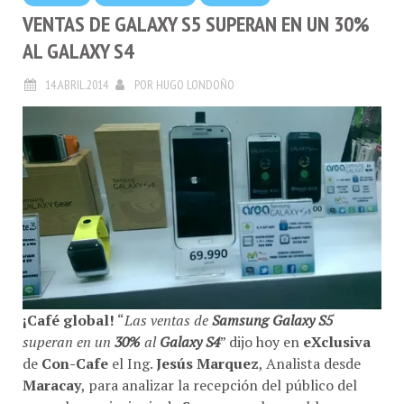
VENTAS DE GALAXY S5 SUPERAN EN UN 30%
AL GALAXY S4
14.ABRIL.2014
POR
HUGO LONDOÑO
¡Café global!
“
Las ventas de
Samsung Galaxy S5
superan en un
30%
al
Galaxy S4
” dijo hoy en
eXclusiva
de
Con-Cafe
el Ing.
Jesús Marquez
, Analista desde
Maracay
, para analizar la recepción del público del
nuevo buque insignia de
Samsung
y los problemas con