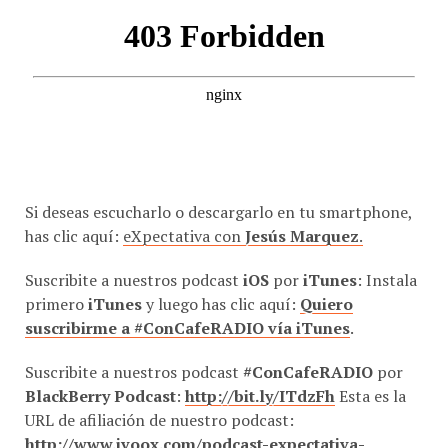
Si deseas escucharlo o descargarlo en tu smartphone,
has clic aquí:
eXpectativa con
Jesús Marquez
.
Suscribite a nuestros podcast
iOS
por
iTunes
: Instala
primero
iTunes
y luego has clic aquí:
Quiero
suscribirme a #ConCafeRADIO vía iTunes
.
Suscribite a nuestros podcast
#ConCafeRADIO
por
BlackBerry Podcast
:
http://bit.ly/ITdzFh
Esta es la
URL de afiliación de nuestro podcast:
http://www.ivoox.com/podcast-expectativa-