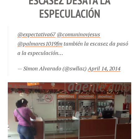
ESPECULACIÓN
@expectativa67
@comuninovjesus
@palmares1019fm
también la escasez da pasó
a la especulación…
— Simon Alvarado (@swllaz)
April 14, 2014