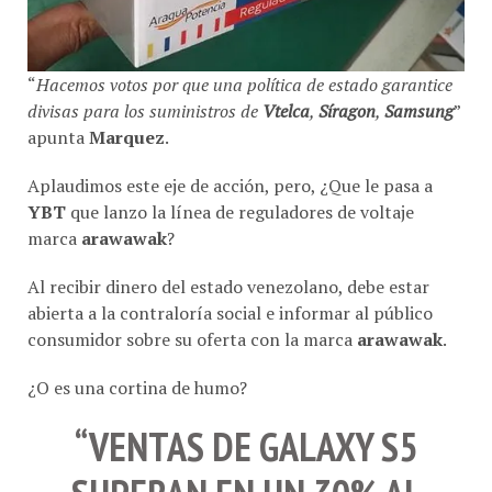
“
Hacemos votos por que una política de estado garantice
divisas para los suministros de
Vtelca
,
Síragon
,
Samsung
”
apunta
Marquez
.
Aplaudimos este eje de acción, pero, ¿Que le pasa a
YBT
que lanzo la línea de reguladores de voltaje
marca
arawawak
?
Al recibir dinero del estado venezolano, debe estar
abierta a la contraloría social e informar al público
consumidor sobre su oferta con la marca
arawawak
.
¿O es una cortina de humo?
“VENTAS DE GALAXY S5
SUPERAN EN UN 30% AL