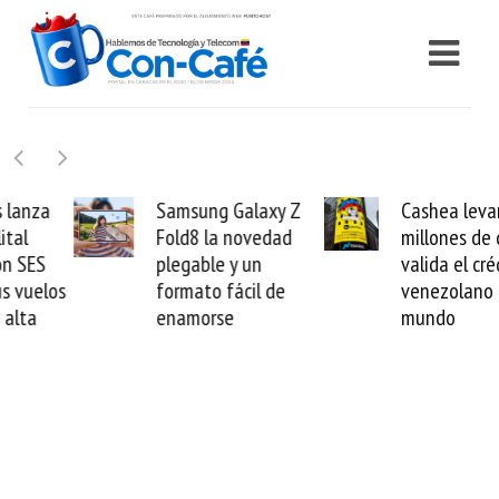
Samsung Galaxy Z
Cashea levanta 100
Fold8 la novedad
millones de dólares y
plegable y un
valida el crédito del
formato fácil de
venezolano ante el
enamorse
mundo