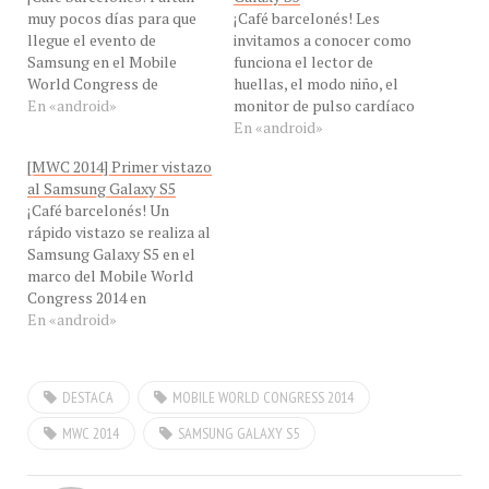
muy pocos días para que
¡Café barcelonés! Les
llegue el evento de
invitamos a conocer como
Samsung en el Mobile
funciona el lector de
World Congress de
huellas, el modo niño, el
Barcelona, de España, la
En «android»
monitor de pulso cardíaco
compañía ha lanzado un
en el Samsung Galaxy S5 .
En «android»
vídeo promocional que da
También trae un alerta de
[MWC 2014] Primer vistazo
muchas pistas de cómo
noticias de índole
al Samsung Galaxy S5
será el Samsung Galaxy S5.
ambiental y una nueva
¡Café barcelonés! Un
Aparentemente este
barra de tareas frecuentes
rápido vistazo se realiza al
nuevo smartphones es
(fast lane)- Visto y
Samsung Galaxy S5 en el
resistentes al agua.
grabado en el Stand…
marco del Mobile World
Congress 2014 en
Barcelona, España.
En «android»
DESTACA
MOBILE WORLD CONGRESS 2014
MWC 2014
SAMSUNG GALAXY S5