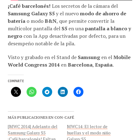
¡Café barcelonés!
Los secretos de la cámara del
Samsung Galaxy S5
y el nuevo
modo de ahorro de
batería
o modo
B&N
, que permite convertir la
multicolor pantalla del
S5
en una
pantalla a blanco y
negro
con la App desactivadas por defecto, para un
desempeño notable de la pila.
Visto y grabado en el Stand de
Samsung
en el
Mobile
World Congress 2014
en
Barcelona
,
España
.
COMPARTE
MÁS PUBLICACIONES EN CON-CAFÉ
[MWC 2014] Adelanto del
MWC14: El lector de
Samsung Galaxy S5
huellas y el modo niño
¡Café barcelonés! Faltan
Galaxy S5