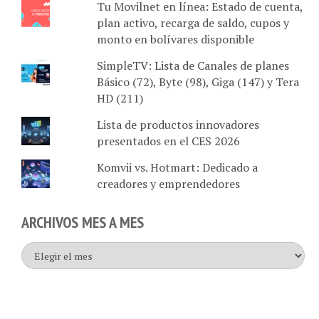
plan activo, recarga de saldo, cupos y
monto en bolívares disponible
SimpleTV: Lista de Canales de planes
Básico (72), Byte (98), Giga (147) y Tera
HD (211)
Lista de productos innovadores
presentados en el CES 2026
Komvii vs. Hotmart: Dedicado a
creadores y emprendedores
ARCHIVOS MES A MES
Archivos
mes
a
mes