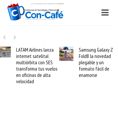
Airlines lanza
Samsung Galaxy Z
Cash
et satelital
Fold8 la novedad
mill
rbita con SES
plegable y un
valid
forma tus vuelos
formato fácil de
vene
cinas de alta
enamorse
mun
idad