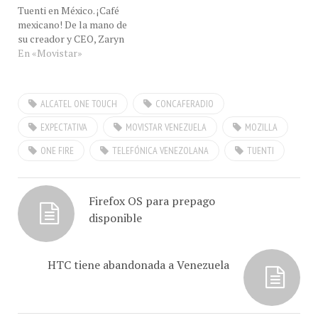
mexicano! De la mano de
| Movistar. Los modelos
nativas para Android,
su creador y CEO, Zaryn
disponibles del
iPhone, BlackBerry,
Dentzel y Sebastián
En «Movistar»
ecosistema son:…
Windows Phone…
Muriel, Vicepresidente de
Desarrollo Corporativo,
Tuenti llega a México para
ALCATEL ONE TOUCH
CONCAFERADIO
dar a conocer las últimas
novedades de esta
EXPECTATIVA
MOVISTAR VENEZUELA
MOZILLA
plataforma de
ONE FIRE
TELEFÓNICA VENEZOLANA
TUENTI
comunicación social web y
móvil,…
Firefox OS para prepago
disponible
HTC tiene abandonada a Venezuela