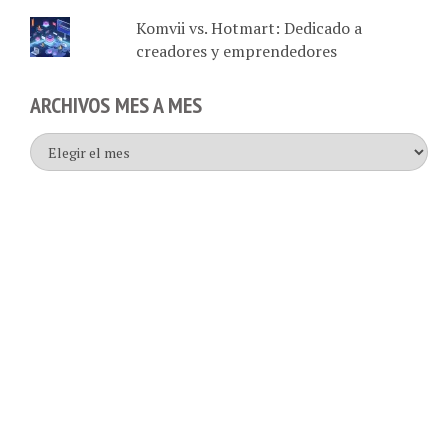
Komvii vs. Hotmart: Dedicado a
creadores y emprendedores
ARCHIVOS MES A MES
Archivos
mes
a
mes