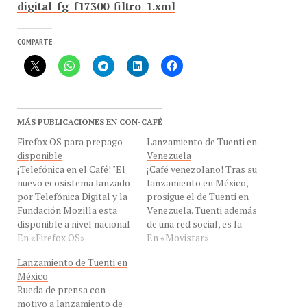
COMPARTE
MÁS PUBLICACIONES EN CON-CAFÉ
Firefox OS para prepago
Lanzamiento de Tuenti en
disponible
Venezuela
¡Telefónica en el Café! "El
¡Café venezolano! Tras su
nuevo ecosistema lanzado
lanzamiento en México,
por Telefónica Digital y la
prosigue el de Tuenti en
Fundación Mozilla esta
Venezuela. Tuenti además
disponible a nivel nacional
de una red social, es la
en todos los canales
En «Firefox OS»
plataforma de mensajería
En «Movistar»
comerciales de Telefónica |
instantánea de Telefónica
Lanzamiento de Tuenti en
Movistar" dijo a Con-Cafe
multiplataforma de
México
el Sr. Douglas Ochoa
comunicación que integra
Rueda de prensa con
Vicepresidente de
red social y mensajería
motivo a lanzamiento de
Comunicaciones
instantánea, y que junto
Tuenti en México. ¡Café
Corporativas de Telefónica
con las aplicaciones