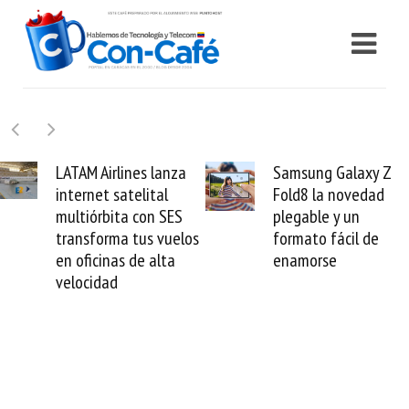
Samsung Galaxy Z
Cashea levanta 100
Fold8 la novedad
millones de dólares y
plegable y un
valida el crédito del
formato fácil de
venezolano ante el
enamorse
mundo