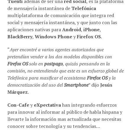
de mensajería instantánea de
Telefónica
multiplataforma de comunicación que integra red
social y mensajería instantánea, y que junto con las
aplicaciones nativas para
Android
,
iPhone
,
BlackBerry
,
Windows Phone
y
Firefox OS
.
“
Ayer encontré a varios agentes autorizados que
pretendían vender a los dos modelos disponibles con
Firefox OS
solo en
postpago
, quizás pensando en la
comisión, no entendiendo que este es un esfuerzo global de
Telefónica para masificar el ecosistema
Firefox OS
y la
democratización del uso del
Smartphone
” dijo
Jesús
Márquez
.
Con-Cafe
y
eXpectativa
han integrando esfuerzos
para innovar al informar al público de habla hispana y
llevarte la información mas actualizada que necesitas
conocer sobre tecnología y su tendencias…
Los modelos disponibles del
ecosistema
son:
Alcatel