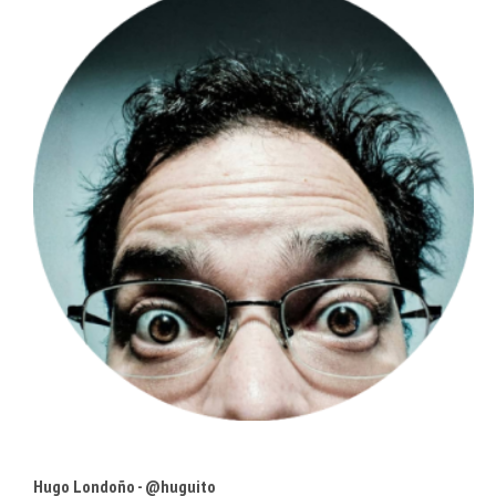
Hugo Londoño - @huguito