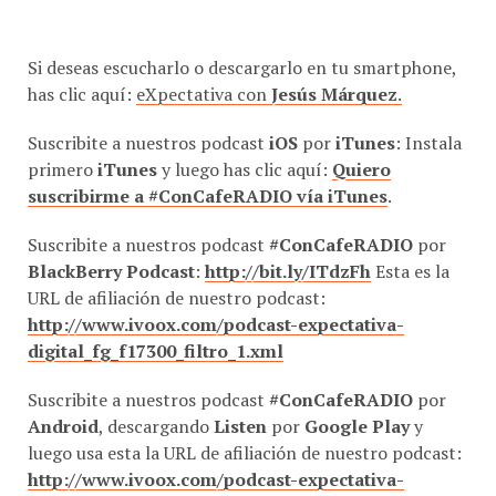
Si deseas escucharlo o descargarlo en tu smartphone,
has clic aquí:
eXpectativa con
Jesús Márquez
.
Suscribite a nuestros podcast
iOS
por
iTunes
: Instala
primero
iTunes
y luego has clic aquí:
Quiero
suscribirme a #ConCafeRADIO vía iTunes
.
Suscribite a nuestros podcast
#ConCafeRADIO
por
BlackBerry Podcast
:
http://bit.ly/ITdzFh
Esta es la
URL de afiliación de nuestro podcast:
http://www.ivoox.com/podcast-expectativa-
digital_fg_f17300_filtro_1.xml
Suscribite a nuestros podcast
#ConCafeRADIO
por
Android
, descargando
Listen
por
Google Play
y
luego usa esta la URL de afiliación de nuestro podcast:
http://www.ivoox.com/podcast-expectativa-
digital_fg_f17300_filtro_1.xml