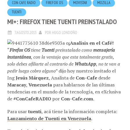
TUENTI
MI+: FIREFOX TIENE TUENTI PREINSTALADO
7.AGOSTO.2013
POR
HUGO LONDOÑO
¡Analisis en el Café!
“
Firefox OS
tiene
Tuenti
preinstalado como
mensajería
instantánea
, con la ventaja que esta totalmente gratis,
solo debes afiliarte al contrario de
WhatsApp
, no te van a
pedir luego cobro alguno
” dijo hoy nuestro invitado el
Ing
Jesús Márquez
, Analista de
Con-Cafe
desde
Maracay
,
Venezuela
para hablarnos de las últimas
tendencias en el mundo de la tecnología, en eXclusiva
de
#ConCafeRADIO
por
Con-Cafe.com
.
Para usar
tuenti
, acá tiene la información completa:
Lanzamiento de Tuenti en Venezuela
.
Tuenti
además de ser una
red social
, es la plataforma