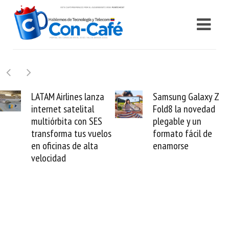
Samsung Galaxy Z
Cashea levanta 10
Fold8 la novedad
millones de dólares
plegable y un
valida el crédito del
s
formato fácil de
venezolano ante el
enamorse
mundo