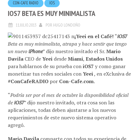
IOS7 BETA ES MUY MINIMALISTA
11.JULIO.2013
POR
HUGO LONDOÑO
¡Yeei en el Café!
“
iOS7
Beta es muy minimalista, atrapa y hace sentir que tengo
un nuevo
iPhone
” dijo nuestro invitado el Sr.
Mario
Davila
CEO de
Yeei
desde
Miami
,
Estados Unidos
para hablarnos de su prueba con
iOS7
y como ganar
monetizar tus redes sociales con
Yeei
, en eXclusiva de
#ConCafeRADIO
por
Con-Cafe.com
.
“
Podría ser por el mes de octubre la disponibilidad oficial
de
iOS7
” dijo nuestro invitado, otra cosa son las
aplicaciones, todas deben ajustarse a los nuevos
requerimientos de este nuevo sistema operativo
agregó.
Mario Davila
comparte con todos su experiencia de
usuario.