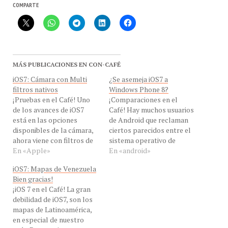
MÁS PUBLICACIONES EN CON-CAFÉ
iOS7: Cámara con Multi
¿Se asemeja iOS7 a
filtros nativos
Windows Phone 8?
¡Pruebas en el Café! Uno
¡Comparaciones en el
de los avances de iOS7
Café! Hay muchos usuarios
está en las opciones
de Android que reclaman
disponibles de la cámara,
ciertos parecidos entre el
ahora viene con filtros de
sistema operativo de
manera nativa, tal como se
En «Apple»
Google y el de Apple. A
En «android»
ve en las capturas de la
estos comentarios se
iOS7: Mapas de Venezuela
derecha. Esta
suman ahora los de un
Bien gracias!
característica similar viene
usuario de Windows Phone
¡iOS 7 en el Café! La gran
en la app de Instagram, o
8 en el que muestra
debilidad de iOS7, son los
debían ser descargadas
algunas similitudes que
mapas de Latinoamérica,
otras aplicaciones…
existen entre los dos
en especial de nuestro
sistemas operativos.…
país. Para ser justos,