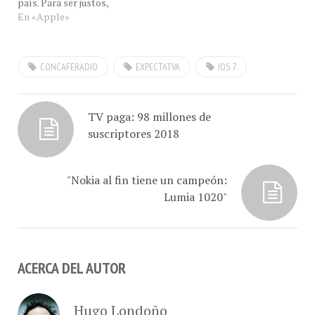
BlackBerry, Nokia Mapas,
En «Apple»
coinciden en el mismo
lugar en común. Nuestro
reconocimiento a
CONCAFERADIO
EXPECTATVA
IOS 7
www.gpsyv.net hogar de
los mapas de Venrut, único
sitio que mes a mes
actualiza…
TV paga: 98 millones de
suscriptores 2018
"Nokia al fin tiene un campeón:
Lumia 1020"
ACERCA DEL AUTOR
Hugo Londoño