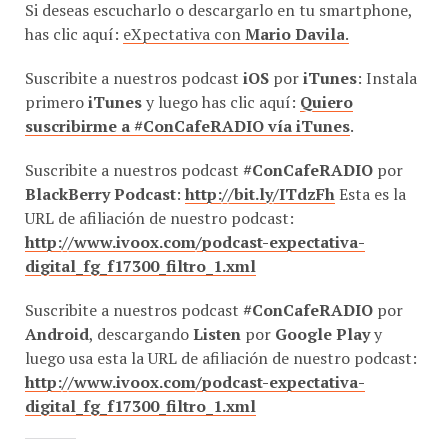
has clic aquí:
eXpectativa con
Mario Davila
.
Suscribite a nuestros podcast
iOS
por
iTunes
: Instala
primero
iTunes
y luego has clic aquí:
Quiero
suscribirme a #ConCafeRADIO vía iTunes
.
Suscribite a nuestros podcast
#ConCafeRADIO
por
BlackBerry Podcast
:
http://bit.ly/ITdzFh
Esta es la
URL de afiliación de nuestro podcast:
http://www.ivoox.com/podcast-expectativa-
digital_fg_f17300_filtro_1.xml
Suscribite a nuestros podcast
#ConCafeRADIO
por
Android
, descargando
Listen
por
Google Play
y
luego usa esta la URL de afiliación de nuestro podcast:
http://www.ivoox.com/podcast-expectativa-
digital_fg_f17300_filtro_1.xml
COMPARTE