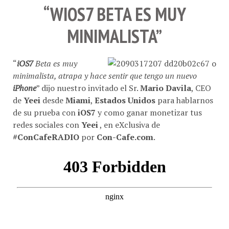
“WIOS7 BETA ES MUY
MINIMALISTA”
“
iOS7
Beta es muy
minimalista, atrapa y hace sentir que tengo un nuevo
iPhone
” dijo nuestro invitado el Sr.
Mario Davila
, CEO
de
Yeei
desde
Miami
,
Estados Unidos
para hablarnos
de su prueba con
iOS7
y como ganar monetizar tus
redes sociales con
Yeei
, en eXclusiva de
#ConCafeRADIO
por
Con-Cafe.com
.
Si deseas escucharlo o descargarlo en tu smartphone,