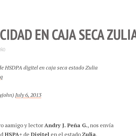
CIDAD EN CAJA SECA ZULI
OÑO
e HSDPA digitel en caja seca estado Zulia
6q
yjohn)
July 6, 2013
o aamigo y lector
Andry J. Peña G.
, nos envía
ed
HSPA+
de
Digitel
en el estado
Zulia
.