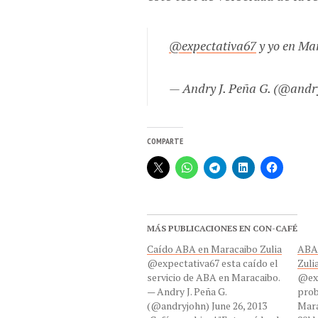
@expectativa67
y yo en Ma
— Andry J. Peña G. (@andr
COMPARTE
MÁS PUBLICACIONES EN CON-CAFÉ
Caído ABA en Maracaibo Zulia
ABA 
@expectativa67 esta caído el
Zuli
servicio de ABA en Maracaibo.
@exp
— Andry J. Peña G.
prob
(@andryjohn) June 26, 2013
Mara