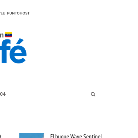
004
0
El buque Wave Sentinel