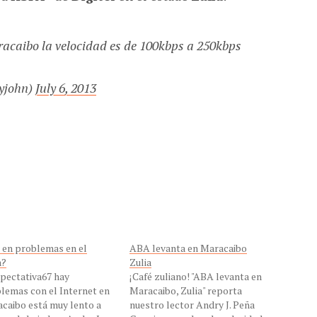
racaibo la velocidad es de 100kbps a 250kbps
yjohn)
July 6, 2013
en problemas en el
ABA levanta en Maracaibo
a?
Zulia
ectativa67 hay
¡Café zuliano! "ABA levanta en
lemas con el Internet en
Maracaibo, Zulia" reporta
caibo está muy lento a
nuestro lector Andry J. Peña