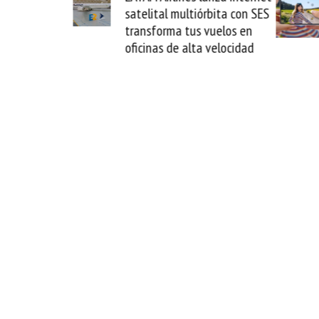
La Guaira y
satelital multiórbita con SES
el fin del
transforma tus vuelos en
o
oficinas de alta velocidad