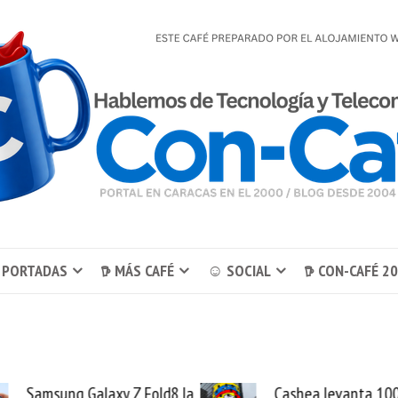
 PORTADAS
𖠚 MÁS CAFÉ
☺ SOCIAL
𖠚 CON-CAFÉ 2
Samsung Galaxy Z Fold8 la
Cashea levanta 10