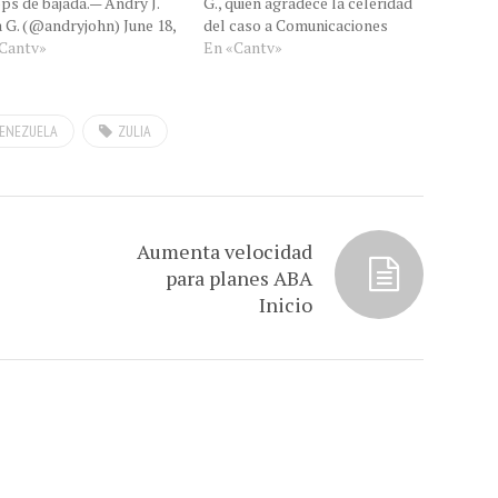
ps de bajada.— Andry J.
G., quien agradece la celeridad
 G. (@andryjohn) June 18,
del caso a Comunicaciones
 ¡Café zuliano! "Hay
Cantv»
Corporativas de CANTV.
En «Cantv»
lemas con el Internet en
caibo está muy lento a
ps de bajada." dice
ENEZUELA
ZULIA
tro lector Andry Peña, ya
lamos el caso a CANTV…
Aumenta velocidad
para planes ABA
Inicio