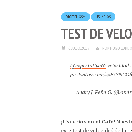
DIGITEL GSM
USUARIOS
TEST DE VELO
6.JULIO.2013
POR
HUGO LOND
@expectativa67
velocidad d
pic.twitter.com/zxE78NCO
— Andry J. Peña G. (@andr
¡Usuarios en el Café!
Nuestr
este test de velocidad de la r