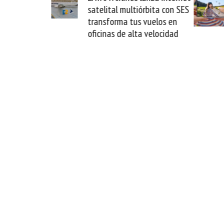
uaira y
satelital multiórbita con SES
in del
transforma tus vuelos en
oficinas de alta velocidad