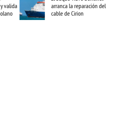
lida
arranca la reparación del
sabemo
no
cable de Cirion
mejora
esta m