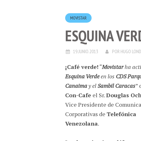
MOVISTAR
ESQUINA VER
19.JUNIO.2013
POR
HUGO LON
¡Café verde!
“
Movistar
ha act
Esquina Verde
en los
CDS Parq
Canaima
y el
Sambil Caracas
” 
Con-Cafe
el Sr.
Douglas Oc
Vice Presidente de Comunic
Corporativas de
Telefónica
Venezolana
.