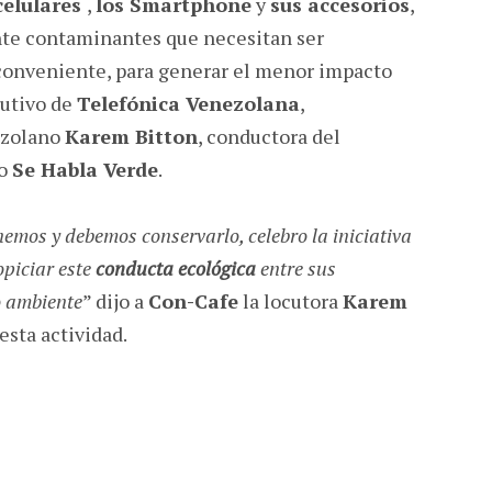
celulares
,
los Smartphone
y
sus accesorios
,
te contaminantes que necesitan ser
conveniente, para generar el menor impacto
cutivo de
Telefónica Venezolana
,
ezolano
Karem Bitton
, conductora del
co
Se Habla Verde
.
nemos y debemos conservarlo, celebro la iniciativa
ropiciar este
conducta ecológica
entre sus
o ambiente
” dijo a
Con-Cafe
la locutora
Karem
 esta actividad.