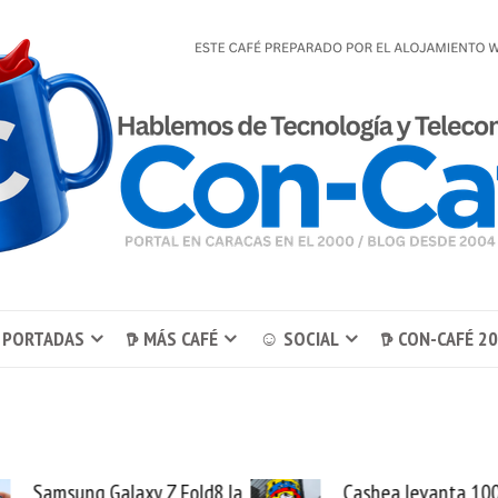
 PORTADAS
𖠚 MÁS CAFÉ
☺ SOCIAL
𖠚 CON-CAFÉ 2
Samsung Galaxy Z Fold8 la
Cashea levanta 100