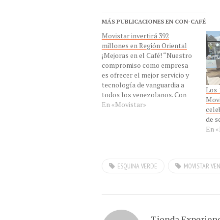
MÁS PUBLICACIONES EN CON-CAFÉ
Movistar invertirá 392
millones en Región Oriental
¡Mejoras en el Café! “Nuestro
compromiso como empresa
es ofrecer el mejor servicio y
tecnología de vanguardia a
Los 
todos los venezolanos. Con
Movi
más inversión sabemos que
En «Movistar»
cele
nuestros clientes seguirán
de s
disfrutando de la mejor
En «
experiencia de comunicación.
La inversión sostenida para
ampliar la infraestructura de
nuestra red, es la forma en…
ESQUINA VERDE
MOVISTAR VE
Tienda Experien