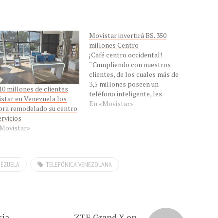
Movistar invertirá BS. 350
millones Centro
¡Café centro occidental!
“Cumpliendo con nuestros
clientes, de los cuales más de
3,5 millones poseen un
10 millones de clientes
teléfono inteligente, les
star en Venezuela los
informamos que ya estamos
En «Movistar»
bra remodelado su centro
sobrepasando la meta de
ervicios
inversión de 3,4 mil millones
Movistar»
de Bs. en Venezuela, anunciada
en febrero de este año, esto
nos consolida como el
principal inversor privado…
NEZUELA
TELEFÓNICA VENEZOLANA
cia
ZTE Grand X en