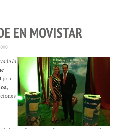
DE EN MOVISTAR
DOÑO
ivado la
ue
dijo a
hoa
,
aciones