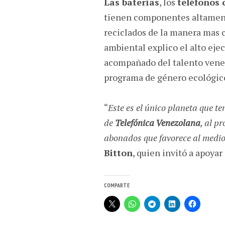
Las baterías
, los
teléfonos 
tienen componentes altamen
reciclados de la manera mas 
ambiental explico el alto eje
acompañado del talento ven
programa de género ecológi
“
Este es el único planeta que te
de
Telefónica Venezolana
, al p
abonados que favorece al medi
Bitton
, quien invitó a apoyar
COMPARTE