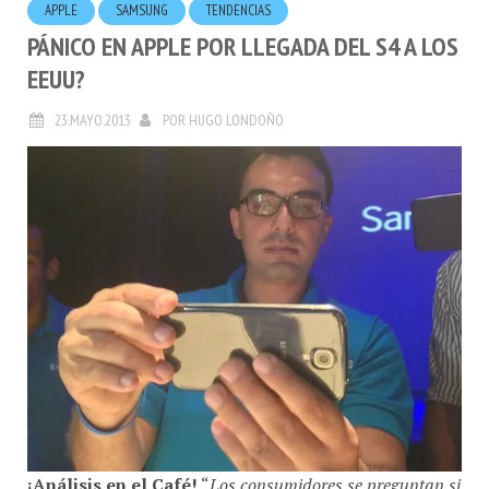
PÁNICO EN APPLE POR LLEGADA DEL S4 A LOS
EEUU?
23.MAYO.2013
POR
HUGO LONDOÑO
¡Análisis en el Café!
“
Los consumidores se preguntan si