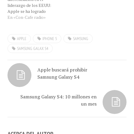
liderazgo de los EEUU:
Apple se ha logrado
mantener a punta de
En «Con-Cafe radio»
demandas que prohibieron
la entrada del Samsung
Galaxy S3, el liderazgo del
APPLE
IPHONE 5
SAMSUNG
Samsung Galaxy S3 S4, es a
punta de innovación"" dijo
SAMSUNG GALAX S4
hoy EN VIVO, en eXclusiva
nuestro…
Apple buscará prohibir
Samsung Galaxy S4
Samsung Galaxy S4: 10 millones en
un mes
ACERCA DEL AUTOR