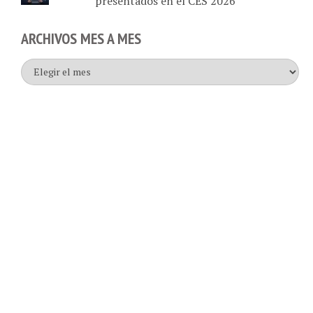
ARCHIVOS MES A MES
Archivos
mes
a
mes