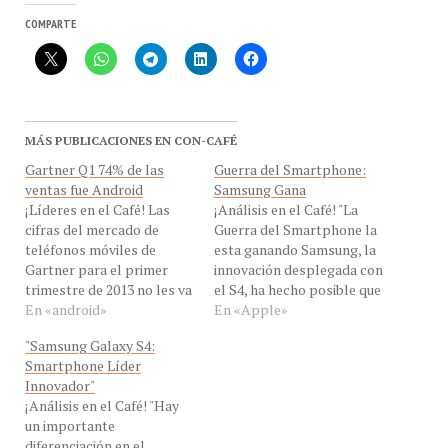
COMPARTE
MÁS PUBLICACIONES EN CON-CAFÉ
Gartner Q1 74% de las
Guerra del Smartphone:
ventas fue Android
Samsung Gana
¡Líderes en el Café! Las
¡Análisis en el Café! "La
cifras del mercado de
Guerra del Smartphone la
teléfonos móviles de
esta ganando Samsung, la
Gartner para el primer
innovación desplegada con
trimestre de 2013 no les va
el S4, ha hecho posible que
a sorprender. La firma de
En «android»
en menos de un mes venda
En «Apple»
investigación estima que
más de diez millones de
"Samsung Galaxy S4:
Android era el líder en
unidades. Apple debe
Smartphone Líder
ventas con el 74,4 por
despegar toda su
Innovador"
ciento de todos los
innovación con el iPhone
¡Análisis en el Café! "Hay
smartphones vendidos en
5S y debe buscar mas de
un importante
el Q1, la…
un…
diferenciación en el