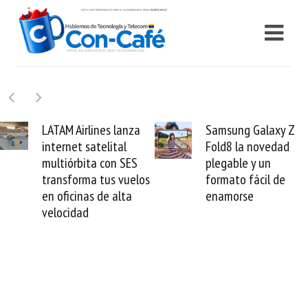
es lanza
Samsung Galaxy Z
Cashea lev
elital
Fold8 la novedad
millones de
con SES
plegable y un
valida el c
tus vuelos
formato fácil de
venezolano
de alta
enamorse
mundo