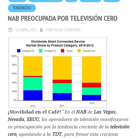
TENDENCIAS
NAB PREOCUPADA POR TELEVISIÓN CERO
12.ABRIL.2013
POR
HUGO LONDOÑO
¡Movilidad en el Café!
“
En el
NAB
de
Las Vegas
,
Nevada
,
EEUU
, los operadores de televisión manifestaron
su preocupación por la tendencia creciente de la
televisión
cero
, apostando a la
TDT
, para frenar esta creciente
tendencia
” dijo hoy
EN VIVO
, en
eXclusiva
el Ing.