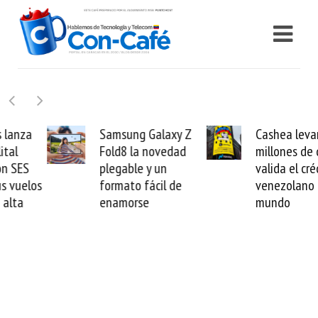
Samsung Galaxy Z
Cashea levanta 100
Fold8 la novedad
millones de dólares y
plegable y un
valida el crédito del
formato fácil de
venezolano ante el
enamorse
mundo