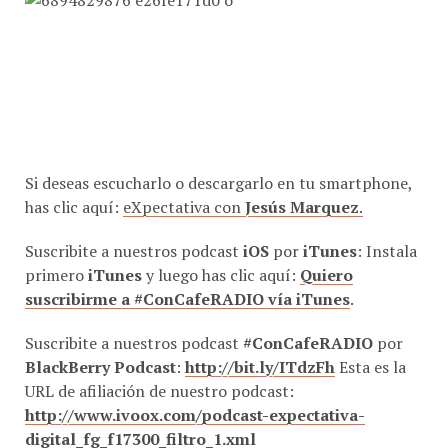
Si deseas escucharlo o descargarlo en tu smartphone,
has clic aquí:
eXpectativa con
Jesús Marquez
.
Suscribite a nuestros podcast
iOS
por
iTunes
: Instala
primero
iTunes
y luego has clic aquí:
Quiero
suscribirme a #ConCafeRADIO vía iTunes
.
Suscribite a nuestros podcast
#ConCafeRADIO
por
BlackBerry Podcast
:
http://bit.ly/ITdzFh
Esta es la
URL de afiliación de nuestro podcast:
http://www.ivoox.com/podcast-expectativa-
digital_fg_f17300_filtro_1.xml