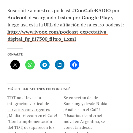
Suscribite a nuestros podcast
#ConCafeRADIO
por
Android
, descargando
Listen
por
Google Play
y
luego usa esta la URL de afiliación de nuestro podcast:
http://www.ivoox.com/podcast-expectativa-
digital_fg_f17300_filtro_1.xml
COMPARTE
MÁS PUBLICACIONES EN CON-CAFÉ
TDT nos lleva a la
Se conectan desde
integración vertical de
Samsung y desde Nokia
servicios convergentes
¡Análisis en el Café!
¡Media Telecom en el Café!
"Usuarios de internet
"Con la implementación
móvil en Argentina, se
del TDT, desaparecen los
conectan desde
límites entre operadoras
dispositivos Samsung y