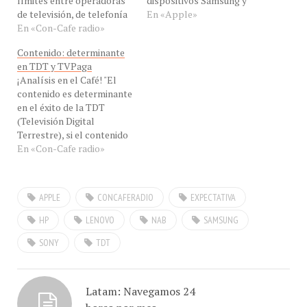
de televisión, de telefonía
desde Nokia, Apple ha
En «Apple»
móvil o fija y las
En «Con-Cafe radio»
displazado también" dijo
operadoras de TV Paga,
hoy nuestro invitado el Ing
Contenido: determinante
esto nos lleva a una
Jesús Márquez, Analista de
en TDT y TVPaga
integración vertical para
Con-Cafe desde Maracay,
¡Analísis en el Café! "El
ofrecer servicios
Venezuela para hablarnos
contenido es determinante
convergentes" dijo hoy
de las últimas tendencias
en el éxito de la TDT
nuestro invitado el Lic
en el mundo de la
(Televisión Digital
Jorge Negrete, Director
tecnología, en eXclusiva…
Terrestre), si el contenido
General de…
se limita a tipo espejo a la
En «Con-Cafe radio»
programación analógico,
los usuarios no le van a ver
mucho sentido" dijo hoy EN
APPLE
CONCAFERADIO
EXPECTATIVA
VIVO, en eXclusiva para
Con-Cafe, nuestro invitado
HP
LENOVO
NAB
SAMSUNG
el Sr.…
SONY
TDT
Latam: Navegamos 24
horas por mes