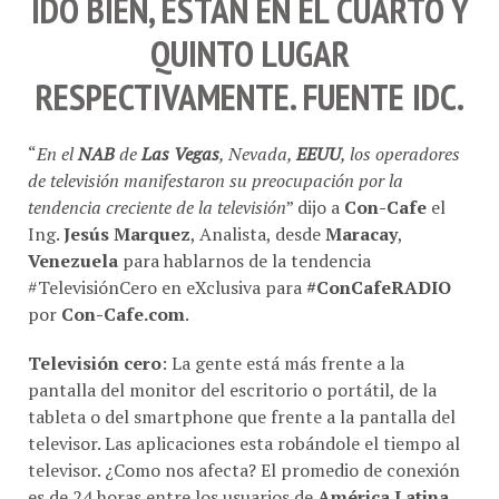
IDO BIEN, ESTÁN EN EL CUARTO Y
QUINTO LUGAR
RESPECTIVAMENTE. FUENTE
IDC
.
“
En el
NAB
de
Las Vegas
, Nevada,
EEUU
, los operadores
de televisión manifestaron su preocupación por la
tendencia creciente de la televisión
” dijo a
Con-Cafe
el
Ing.
Jesús Marquez
, Analista, desde
Maracay
,
Venezuela
para hablarnos de la tendencia
#TelevisiónCero en eXclusiva para
#ConCafeRADIO
por
Con-Cafe.com
.
Televisión cero
: La gente está más frente a la
pantalla del monitor del escritorio o portátil, de la
tableta o del smartphone que frente a la pantalla del
televisor. Las aplicaciones esta robándole el tiempo al
televisor. ¿Como nos afecta? El promedio de conexión
es de 24 horas entre los usuarios de
América Latina
.