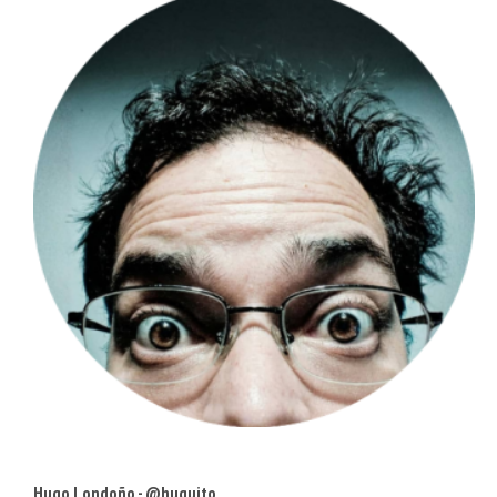
Hugo Londoño - @huguito