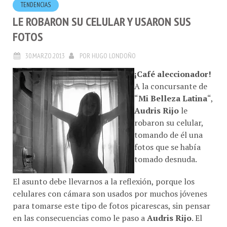
LE ROBARON SU CELULAR Y USARON SUS
FOTOS
30.MARZO.2013
POR
HUGO LONDOÑO
¡Café aleccionador!
A la concursante de
“
Mi Belleza Latina
“,
Audris Rijo
le
robaron su celular,
tomando de él una
fotos que se había
tomado desnuda.
El asunto debe llevarnos a la reflexión, porque los
celulares con cámara son usados por muchos jóvenes
para tomarse este tipo de fotos picarescas, sin pensar
en las consecuencias como le paso a
Audris Rijo
. El
diálogo entre padres, hijos y hermanos es mas que