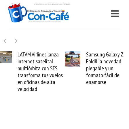
irlines lanza
Samsung Galaxy Z
Cashe
 satelital
Fold8 la novedad
millon
bita con SES
plegable y un
valida 
rma tus vuelos
formato fácil de
venezo
nas de alta
enamorse
mund
ad