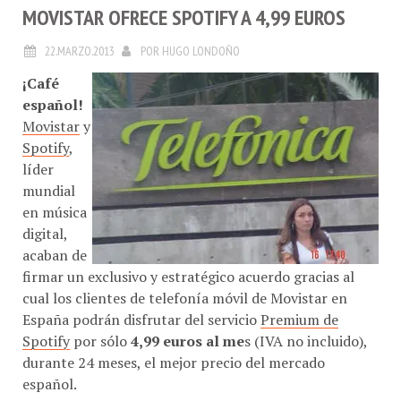
MOVISTAR OFRECE SPOTIFY A 4,99 EUROS
22.MARZO.2013
POR
HUGO LONDOÑO
¡Café
español!
Movistar
y
Spotify
,
líder
mundial
en música
digital,
acaban de
firmar un exclusivo y estratégico acuerdo gracias al
cual los clientes de telefonía móvil de Movistar en
España podrán disfrutar del servicio
Premium de
Spotify
por sólo
4,99 euros al me
s (IVA no incluido),
durante 24 meses, el mejor precio del mercado
español.