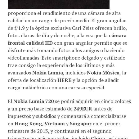
proporciona el rendimiento de una cámara de alta
calidad en un rango de precio medio. El gran angular
de f/1.9 y la óptica exclusiva Carl Zeiss ofrecen brillo,
fotos claras de día y de noche, a la vez que la
cámara
frontal calidad HD
con gran angular permite que se
disfrute más tomando fotos a los amigos o haciendo
videollamadas. Este smartphone delgado y estilizado
trae consigo la experiencia de los últimos y más
avanzados
Nokia Lumia
, incluidos
Nokia Música
, la
oferta de localización
HERE
y la opción de añadir
carga inalámbrica con una carcasa especial.
El
Nokia Lumia 720
se podrá adquirir en cinco colores
a un precio base estimado de
249EUR
antes de
impuestos y subsidios y comenzará a comercializarse
en
Hong Kong
,
Vietnam
y
Singapur
en el primer
trimestre de 2013, y continuará en el segundo
trimestre en más mercados, incluido
China
, así como