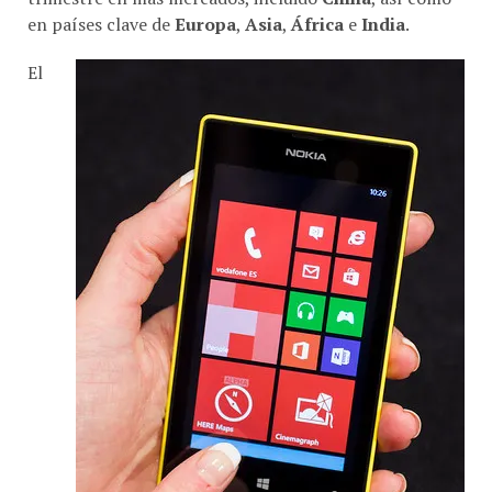
en países clave de
Europa
,
Asia
,
África
e
India
.
El