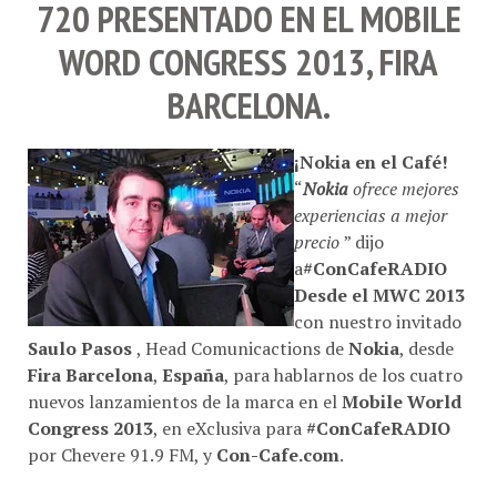
720
PRESENTADO EN EL
MOBILE
WORD CONGRESS 2013
, FIRA
BARCELONA.
¡Nokia en el Café!
“
Nokia
ofrece mejores
experiencias a mejor
precio
” dijo
a
#ConCafeRADIO
Desde el MWC 2013
con nuestro invitado
Saulo Pasos
, Head Comunicactions de
Nokia
, desde
Fira Barcelona
,
España
, para hablarnos de los cuatro
nuevos lanzamientos de la marca en el
Mobile World
Congress 2013
, en eXclusiva para
#ConCafeRADIO
por Chevere 91.9 FM, y
Con-Cafe.com
.