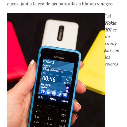
euros, jubila la era de las pantallas a blanco y negro.
“
El
Nokia
301
es
un
candy
bar con
los
colores