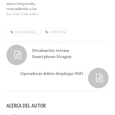
respondiendo a las
Cafe.com. Márquez…
exigencias de los
En «Con-Cafe radio»
suscriptores del servicio"
dijo a #ConCafeRADIO EN
VIVO nuestro invitado el
CONCAFERADIO
EXPECTATIVA
Sr. Gabriel Rodríguez
Nava, Comunity Manager
de Netflix desde Los
Angeles, Estados Unidos
Devaluación retrasa
para hablarnos sobre las
Smartphone Síragon
útlimas producciones de…
Operadoras deben desplegar WiFi
ACERCA DEL AUTOR
Hugo Londoño