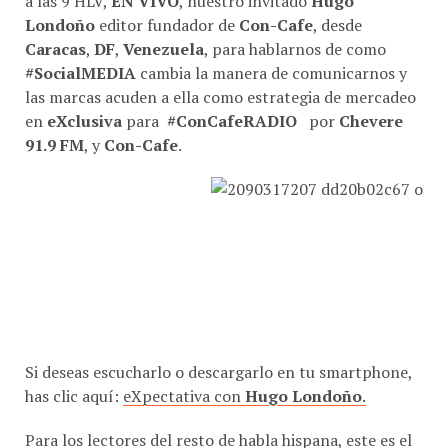
Londoño
editor fundador de
Con-Cafe
, desde
Caracas
,
DF
,
Venezuela
, para hablarnos de como
#SocialMEDIA
cambia la manera de comunicarnos y
las marcas acuden a ella como estrategia de mercadeo
en
eXclusiva
para
#ConCafeRADIO
por
Chevere
91.9 FM
, y
Con-Cafe
.
Si deseas escucharlo o descargarlo en tu smartphone,
has clic aquí:
eXpectativa con
Hugo Londoño
.
Para los lectores del resto de habla hispana, este es el
enlace para conocer cual es la hora legal en