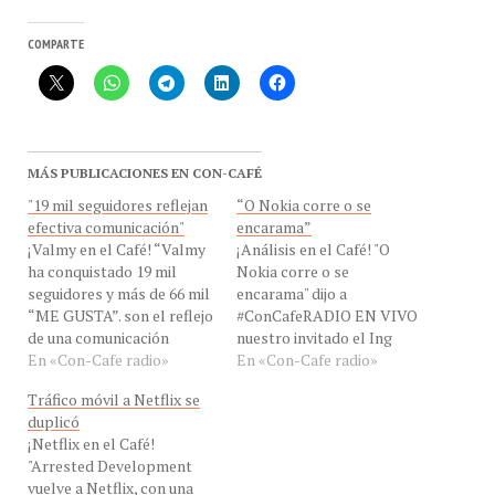
COMPARTE
MÁS PUBLICACIONES EN CON-CAFÉ
"19 mil seguidores reflejan
“O Nokia corre o se
efectiva comunicación"
encarama”
¡Valmy en el Café! “Valmy
¡Análisis en el Café! "O
ha conquistado 19 mil
Nokia corre o se
seguidores y más de 66 mil
encarama" dijo a
“ME GUSTA”. son el reflejo
#ConCafeRADIO EN VIVO
de una comunicación
nuestro invitado el Ing
interactiva y cercana con
En «Con-Cafe radio»
Jesús Márquez, Analista de
En «Con-Cafe radio»
nuestras seguidoras, a
Con-Cafe desde Maracay,
Tráfico móvil a Netflix se
través de una vitrina de
Venezuela para hablarnos
duplicó
imágenes que logra mayor
del lanzamiento del nuevo
¡Netflix en el Café!
conexión emocional con la
Nokia Lumia 925, de las
"Arrested Development
marca " dijo vía Skype, la
ventas de Android del Q1,
vuelve a Netflix, con una
Lic.…
en eXclusiva de
nueva temporada,
#ConCafeRADIO por Con-