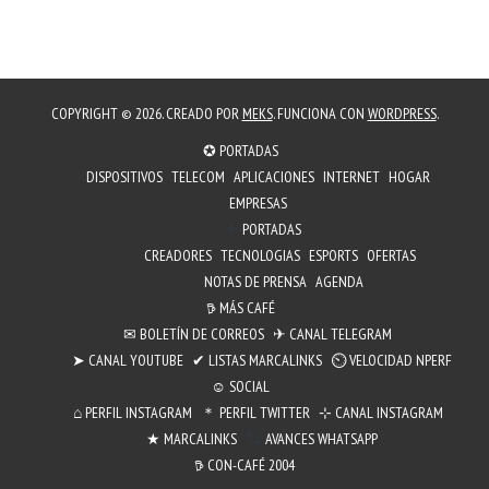
COPYRIGHT © 2026. CREADO POR
MEKS
. FUNCIONA CON
WORDPRESS
.
✪ PORTADAS
DISPOSITIVOS
TELECOM
APLICACIONES
INTERNET
HOGAR
EMPRESAS
PORTADAS
CREADORES
TECNOLOGIAS
ESPORTS
OFERTAS
NOTAS DE PRENSA
AGENDA
𖠚 MÁS CAFÉ
✉︎ BOLETÍN DE CORREOS
✈ CANAL TELEGRAM
➤ CANAL YOUTUBE
✔ LISTAS MARCALINKS
⏲︎ VELOCIDAD NPERF
☺ SOCIAL
⌂ PERFIL INSTAGRAM
＊ PERFIL TWITTER
⊹ CANAL INSTAGRAM
★ MARCALINKS
AVANCES WHATSAPP
𖠚 CON-CAFÉ 2004