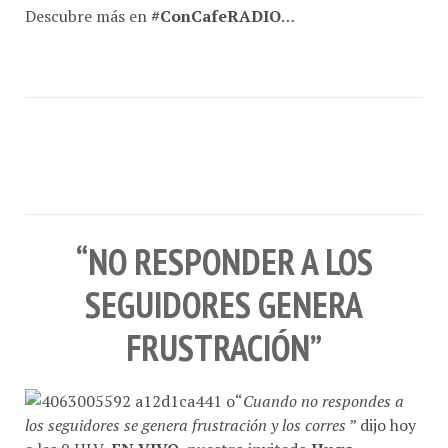
“NO RESPONDER A LOS
SEGUIDORES GENERA
FRUSTRACIÓN”
“
Cuando no respondes a
los seguidores se genera frustración y los corres
” dijo hoy
a las 9 HLV,
EN VIVO
, nuestro invitado
Hugo