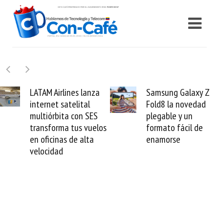
Samsung Galaxy Z
Cashea levanta 100
Fold8 la novedad
millones de dólares 
plegable y un
valida el crédito del
s
formato fácil de
venezolano ante el
enamorse
mundo