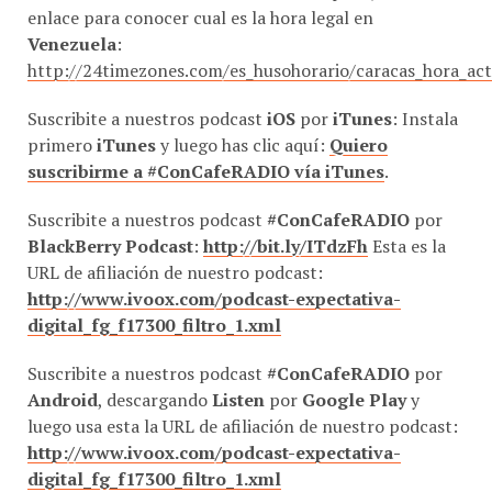
Venezuela
:
http://24timezones.com/es_husohorario/caracas_hora_ac
Suscribite a nuestros podcast
iOS
por
iTunes
: Instala
primero
iTunes
y luego has clic aquí:
Quiero
suscribirme a #ConCafeRADIO vía iTunes
.
Suscribite a nuestros podcast
#ConCafeRADIO
por
BlackBerry Podcast
:
http://bit.ly/ITdzFh
Esta es la
URL de afiliación de nuestro podcast:
http://www.ivoox.com/podcast-expectativa-
digital_fg_f17300_filtro_1.xml
Suscribite a nuestros podcast
#ConCafeRADIO
por
Android
, descargando
Listen
por
Google Play
y
luego usa esta la URL de afiliación de nuestro podcast:
http://www.ivoox.com/podcast-expectativa-
digital_fg_f17300_filtro_1.xml