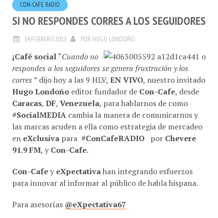
SI NO RESPONDES CORRES A LOS SEGUIDORES
14.FEBRERO.2013
POR
HUGO LONDOÑO
¡Café social
“
Cuando no
respondes a los seguidores se genera frustración y los
corres
” dijo hoy a las 9 HLV,
EN VIVO
, nuestro invitado
Hugo Londoño
editor fundador de
Con-Cafe
, desde
Caracas
,
DF
,
Venezuela
, para hablarnos de como
#SocialMEDIA
cambia la manera de comunicarnos y
las marcas acuden a ella como estrategia de mercadeo
en
eXclusiva
para
#ConCafeRADIO
por
Chevere
91.9 FM
, y
Con-Cafe
.
Con-Cafe
y
eXpectativa
han integrando esfuerzos
para innovar al informar al público de habla hispana.
Para asesorías
@eXpectativa67
Descubre más en
#ConCafeRADIO
…