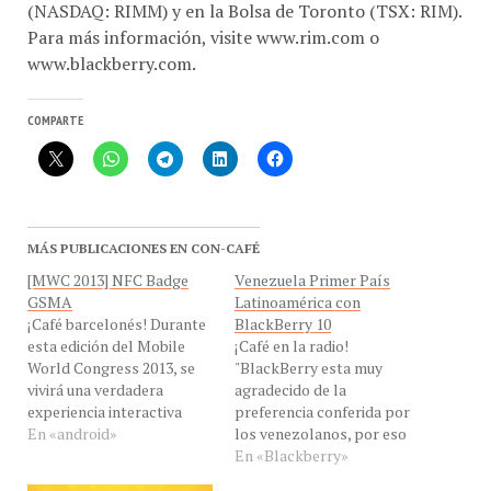
(NASDAQ: RIMM) y en la Bolsa de Toronto (TSX: RIM).
Para más información, visite www.rim.com o
www.blackberry.com.
COMPARTE
MÁS PUBLICACIONES EN CON-CAFÉ
[MWC 2013] NFC Badge
Venezuela Primer País
GSMA
Latinoamérica con
¡Café barcelonés! Durante
BlackBerry 10
esta edición del Mobile
¡Café en la radio!
World Congress 2013, se
"BlackBerry esta muy
vivirá una verdadera
agradecido de la
experiencia interactiva
preferencia conferida por
para los expositores,
En «android»
los venezolanos, por eso
vendedores, y los
entre al 13 al 15 de marzo,
En «Blackberry»
asistentes a participar en
tienen planificado el