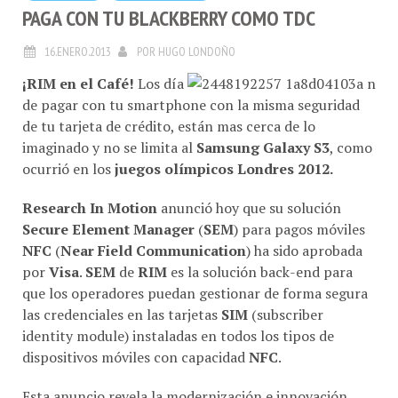
PAGA CON TU BLACKBERRY COMO TDC
16.ENERO.2013
POR
HUGO LONDOÑO
¡RIM en el Café!
Los día
de pagar con tu smartphone con la misma seguridad
de tu tarjeta de crédito, están mas cerca de lo
imaginado y no se limita al
Samsung Galaxy S3
, como
ocurrió en los
juegos olímpicos Londres 2012.
Research In Motion
anunció hoy que su solución
Secure Element Manager
(
SEM
) para pagos móviles
NFC
(
Near Field Communication
)
ha sido aprobada
por
Visa
.
SEM
de
RIM
es la solución back-end para
que los operadores puedan gestionar de forma segura
las credenciales en las tarjetas
SIM
(subscriber
identity module) instaladas en todos los tipos de
dispositivos móviles con capacidad
NFC
.
Esta anuncio revela la modernización e innovación