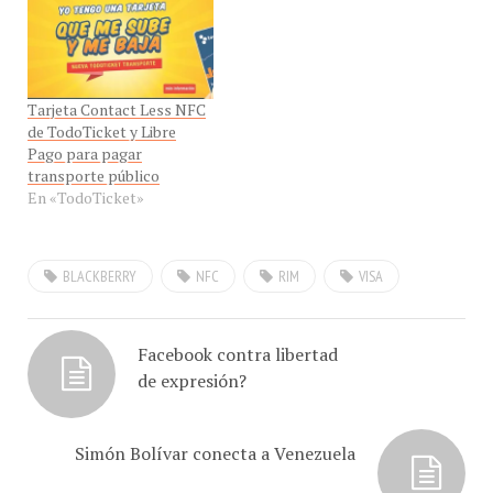
un entorno en el que se
lanzamiento de
intercambian información
BlackBerry 10 para
y las transacciones a
América Latina en
través de móvil usando
Venezuela" reporta EN
Near Field Communication
VIVO el Ing. Jesús
Tarjeta Contact Less NFC
(NFC). Además del Badge
Marquez, desde Nueva
de TodoTicket y Libre
tradicional,…
York, Estados Unidos,
Pago para pagar
para hablarnos…
transporte público
En «TodoTicket»
BLACKBERRY
NFC
RIM
VISA
Facebook contra libertad
de expresión?
Simón Bolívar conecta a Venezuela