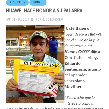
HUAWEI HACE HONOR A SU PALABRA
3.ENERO.2013
POR
HUGO LONDOÑO
¡Café llanero!
“
Agradezco a
Huawei
,
por el envió de la pila
de repuesto a mi
Huawei C6000
” dijo a
Con-Cafe
el Abog.
Eduardo
Santamaria
, usuario
del operador
venezolano
Movilnet
.
“
Este hecho que lo
interpreto como un
acto de
buena fe
, es un
hecho eminentemente positivo para