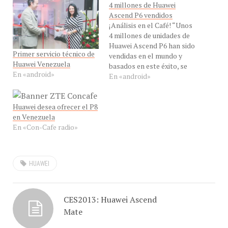
Ascend P6 vendidos
¡Análisis en el Café! “Unos
4 millones de unidades de
Huawei Ascend P6 han sido
Primer servicio técnico de
vendidas en el mundo y
Huawei Venezuela
basados en este éxito, se
En «android»
lanza el Huawei Ascend
En «android»
P7” dijo en exclusiva para
#ConCafeRADIO el Ing.
Huawei desea ofrecer el P8
Jesús Márquez, Analista de
en Venezuela
Con-Cafe vía Skype para
En «Con-Cafe radio»
hablarnos de este iconico
lanzamiento…
HUAWEI
CES2013: Huawei Ascend
Mate