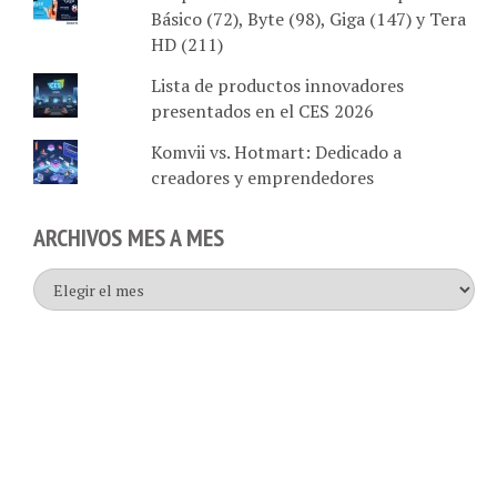
Básico (72), Byte (98), Giga (147) y Tera
HD (211)
Lista de productos innovadores
presentados en el CES 2026
Komvii vs. Hotmart: Dedicado a
creadores y emprendedores
ARCHIVOS MES A MES
Archivos
mes
a
mes