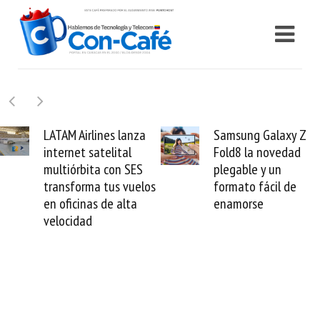
nes lanza
Samsung Galaxy Z
Cashea l
telital
Fold8 la novedad
millones 
a con SES
plegable y un
valida el 
 tus vuelos
formato fácil de
venezolan
 de alta
enamorse
mundo