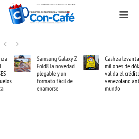
Samsung Galaxy Z
Cashea levanta 100
Fold8 la novedad
millones de dólares y
plegable y un
valida el crédito del
formato fácil de
venezolano ante el
enamorse
mundo