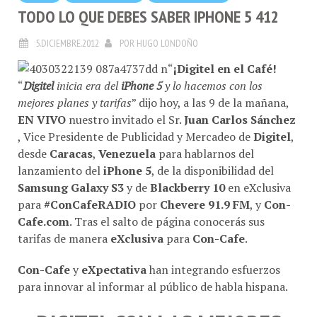
TODO LO QUE DEBES SABER IPHONE 5 412
5.DICIEMBRE.2012
POR
HUGO LONDOÑO
“
¡Digitel en el Café!
“
Digitel
inicia era del
iPhone 5
y lo hacemos con los
mejores planes y tarifas
” dijo hoy, a las 9 de la mañana,
EN VIVO
nuestro invitado el Sr.
Juan Carlos Sánchez
, Vice Presidente de Publicidad y Mercadeo de
Digitel
,
desde
Caracas
,
Venezuela
para hablarnos del
lanzamiento del
iPhone 5
, de la disponibilidad del
Samsung Galaxy S3
y de
Blackberry 10
en eXclusiva
para
#ConCafeRADIO
por
Chevere 91.9 FM
, y
Con-
Cafe.com
. Tras el salto de página conocerás sus
tarifas de manera
eXclusiva
para
Con-Cafe
.
Con-Cafe
y
eXpectativa
han integrando esfuerzos
para innovar al informar al público de habla hispana.