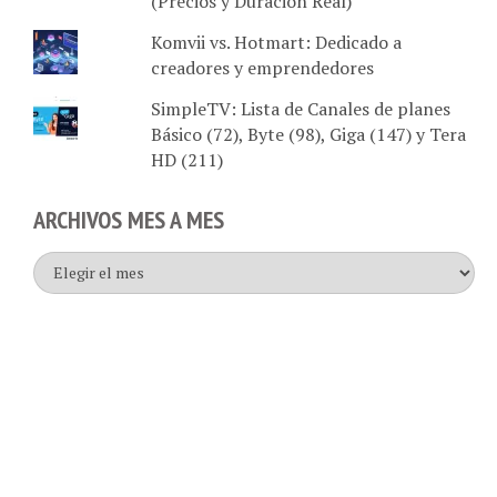
Komvii vs. Hotmart: Dedicado a
creadores y emprendedores
SimpleTV: Lista de Canales de planes
Básico (72), Byte (98), Giga (147) y Tera
HD (211)
ARCHIVOS MES A MES
Archivos
mes
a
mes