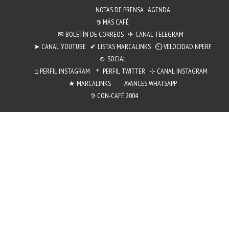
NOTAS DE PRENSA
AGENDA
𖠚 MÁS CAFÉ
✉︎ BOLETÍN DE CORREOS
✈ CANAL TELEGRAM
➤ CANAL YOUTUBE
✔ LISTAS MARCALINKS
⏲︎ VELOCIDAD NPERF
☺ SOCIAL
⌂ PERFIL INSTAGRAM
＊ PERFIL TWITTER
⊹ CANAL INSTAGRAM
★ MARCALINKS
AVANCES WHATSAPP
𖠚 CON-CAFÉ 2004