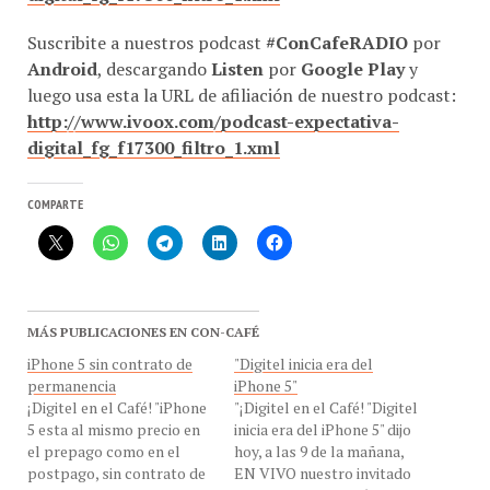
Suscribite a nuestros podcast
#ConCafeRADIO
por
Android
, descargando
Listen
por
Google Play
y
luego usa esta la URL de afiliación de nuestro podcast:
http://www.ivoox.com/podcast-expectativa-
digital_fg_f17300_filtro_1.xml
COMPARTE
MÁS PUBLICACIONES EN CON-CAFÉ
iPhone 5 sin contrato de
"Digitel inicia era del
permanencia
iPhone 5"
¡Digitel en el Café! "iPhone
"¡Digitel en el Café! "Digitel
5 esta al mismo precio en
inicia era del iPhone 5" dijo
el prepago como en el
hoy, a las 9 de la mañana,
postpago, sin contrato de
EN VIVO nuestro invitado
permanencia en Digitel,
el Sr. Juan Carlos Sánchez ,