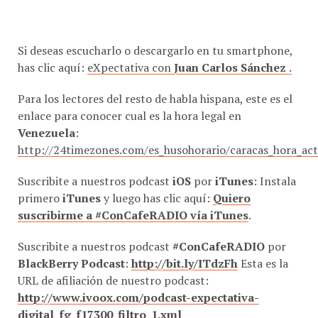
Si deseas escucharlo o descargarlo en tu smartphone,
has clic aquí:
eXpectativa con
Juan Carlos Sánchez
.
Para los lectores del resto de habla hispana, este es el
enlace para conocer cual es la hora legal en
Venezuela
:
http://24timezones.com/es_husohorario/caracas_hora_ac
Suscribite a nuestros podcast
iOS
por
iTunes
: Instala
primero
iTunes
y luego has clic aquí:
Quiero
suscribirme a #ConCafeRADIO vía iTunes
.
Suscribite a nuestros podcast
#ConCafeRADIO
por
BlackBerry Podcast
:
http://bit.ly/ITdzFh
Esta es la
URL de afiliación de nuestro podcast:
http://www.ivoox.com/podcast-expectativa-
digital_fg_f17300_filtro_1.xml