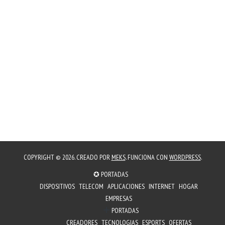
COPYRIGHT © 2026. CREADO POR
MEKS
. FUNCIONA CON
WORDPRESS
.
✪ PORTADAS
DISPOSITIVOS
TELECOM
APLICACIONES
INTERNET
HOGAR
EMPRESAS
PORTADAS
CREADORES
TECNOLOGIAS
ESPORTS
OFERTAS