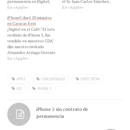
por instrucciones de Juan
En «Apple»
Vice Presidente de
En «Apple»
Carlos Sánchez VP de
Publicidad y Mercadeo de
iPhone5 duró 20 minutos
Publicidad y Mercadeo" dijo
Digitel, desde Caracas,
en Caracas Este
hoy, a las 9 de la mañana,
Venezuela para hablarnos
¡Digitel en el Café! "El lote
EN VIVO nuestro invitado
del lanzamiento del
recibido de iPhone 5, fue
Juan Carlos Villasmil
iPhone 5, de la
vendido en nuestros CDA"
Gerente…
disponibilidad del…
dijo nuestro invitado
Alejandro Arriaga Gerente
General de la Región
En «Apple»
Caracas Este de Digitel,
desde Caracas, Venezuela,
para hablarnos de la venta
APPLE
CONCAFERADIO
EXPECTATIVA
del iPhone 5, en el día de
ayer en los CDA de la…
IOS
IPHONE 5
iPhone 5 sin contrato de
permanencia