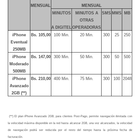
MENSUAL
MENSUAL
MINUTOS
MINUTOS A
SMS
MMS
MB
OTRAS
A DIGITEL
OPERADORAS
iPhone
Bs. 105,00
100 Min.
20 Min.
300
25
250
Eventual
250MB
iPhone
Bs. 147,00
300 Min.
50 Min.
300
50
500
Moderado
500MB
iPhone
Bs. 210,00
400 Min.
75 Min.
300
100
2048
Avanzado
2GB (**)
(**) El plan iPhone Avanzado 2GB, para clientes Post-Pago, permite navegación ilimitada con
la velocidad máxima disponible en la red hasta alcanzar 2GB, una vez alcanzados, la velocidad
de navegación podrá ser reducida por el resto del tiempo hasta la próxima fecha de
facturación.