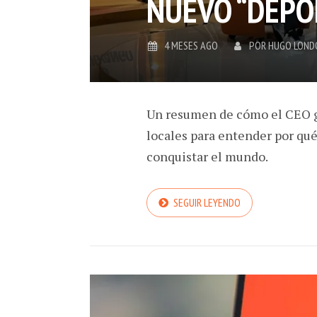
NUEVO “DEPO
4 MESES AGO
POR
HUGO LOND
Un resumen de cómo el CEO g
locales para entender por qué
conquistar el mundo.
SEGUIR LEYENDO