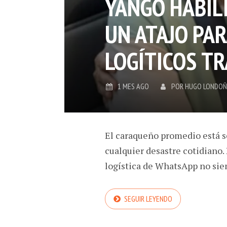
YANGO HABILI
UN ATAJO PAR
LOGÍTICOS T
1 MES AGO
POR
HUGO LONDO
El caraqueño promedio está s
cualquier desastre cotidiano. 
logística de WhatsApp no sie
SEGUIR LEYENDO