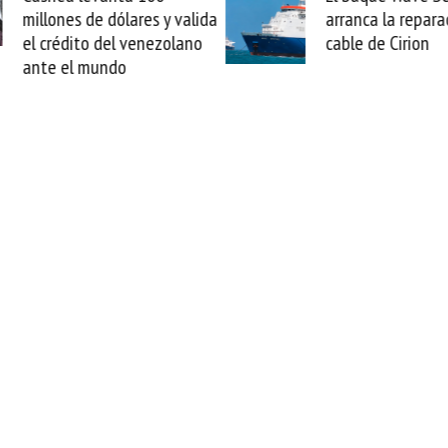
arranca la reparación del
sabemos todo lo q
cable de Cirion
mejorar tecnológic
esta movida