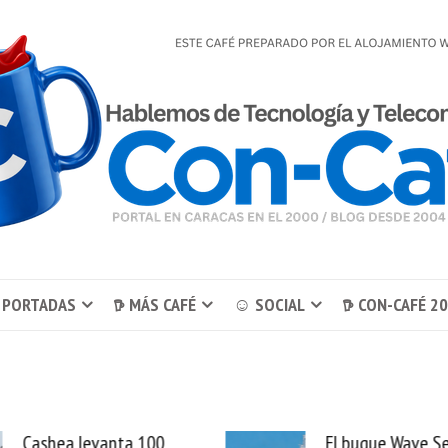
 PORTADAS
𖠚 MÁS CAFÉ
☺ SOCIAL
𖠚 CON-CAFÉ 2
El buque Wave Sentinel
Uber se lleva Pedid