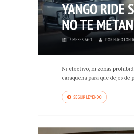
YANGO RIDE 
NO TE METAN
3 MESES AGO
POR
HUGO LOND
Ni efectivo, ni zonas prohibi
caraqueña para que dejes de pa
SEGUIR LEYENDO