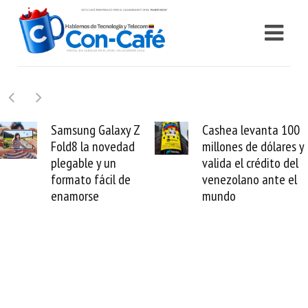
xy Z
Cashea levanta 100
El buque Wa
dad
millones de dólares y
Sentinel arr
valida el crédito del
reparación d
 de
venezolano ante el
cable de Cir
mundo