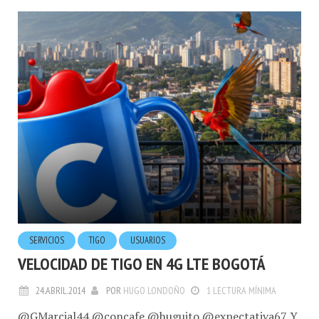
SERVICIOS
TIGO
USUARIOS
VELOCIDAD DE TIGO EN 4G LTE BOGOTÁ
24.ABRIL.2014
POR
HUGO LONDOÑO
1 LECTURA MÍNIMA
@GMarcial44 @concafe @huguito @expectativa67 Y