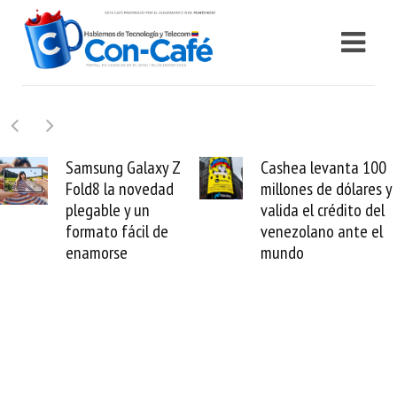
 Z
Cashea levanta 100
El buque Wave
d
millones de dólares y
Sentinel arranc
valida el crédito del
reparación del
venezolano ante el
cable de Cirion
mundo