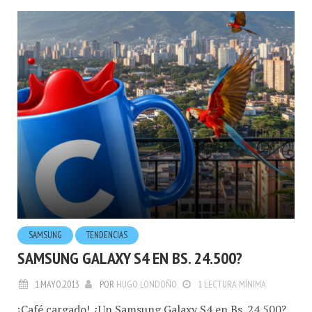
SAMSUNG
TENDENCIAS
SAMSUNG GALAXY S4 EN BS. 24.500?
1.MAYO.2013
POR
HUGO LONDOÑO
1 LECTURA MÍNIMA
¡Café cargado! ¿Un Samsung Galaxy S4 en Bs. 24.500?