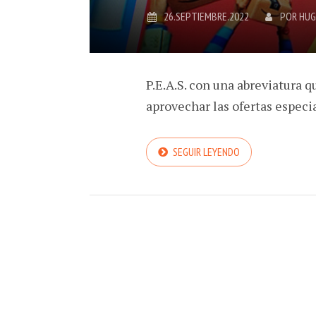
26.SEPTIEMBRE.2022
POR
HUG
P.E.A.S. con una abreviatura 
aprovechar las ofertas espec
SEGUIR LEYENDO