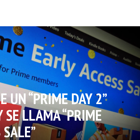
 UN “PRIME DAY 2”
Y SE LLAMA “PRIME
 SALE”