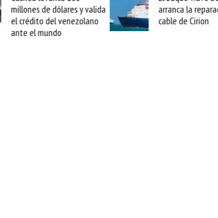
arranca la reparación del
sabemos todo lo q
cable de Cirion
mejorar tecnológic
esta movida