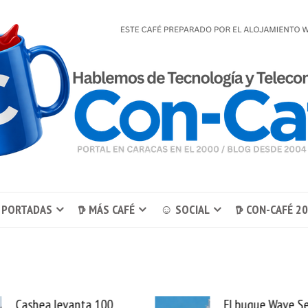
 PORTADAS
𖠚 MÁS CAFÉ
☺ SOCIAL
𖠚 CON-CAFÉ 2
El buque Wave Sentinel
Uber se lleva Pedid