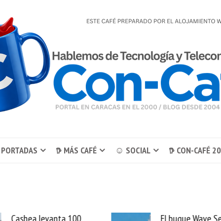
 PORTADAS
𖠚 MÁS CAFÉ
☺ SOCIAL
𖠚 CON-CAFÉ 2
El buque Wave Sentinel
Uber se lleva Pedid