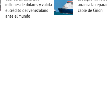
arranca la reparación del
sabemos todo lo q
cable de Cirion
mejorar tecnológic
esta movida