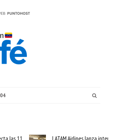
004
las 11
LATAM Airlines lanza internet