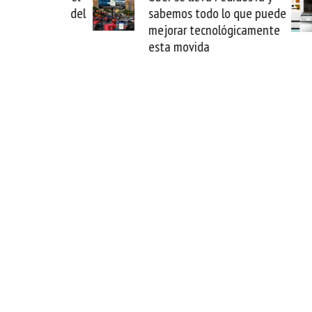
reparación del
sabemos todo lo que puede
rion
mejorar tecnológicamente
esta movida