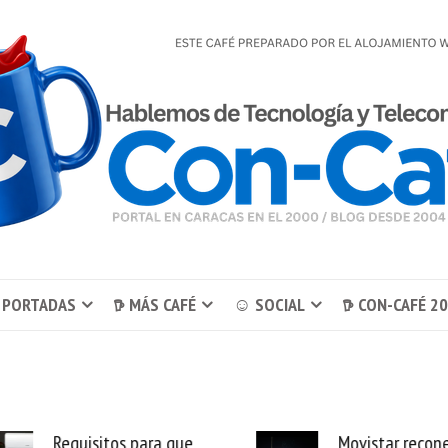
 PORTADAS
𖠚 MÁS CAFÉ
☺ SOCIAL
𖠚 CON-CAFÉ 2
Requisitos para que
Movistar reconecta 