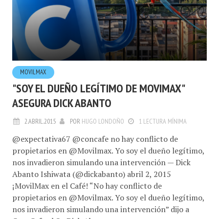
MOVILMAX
"SOY EL DUEÑO LEGÍTIMO DE MOVIMAX"
ASEGURA DICK ABANTO
2.ABRIL.2015
POR
HUGO LONDOÑO
1 LECTURA MÍNIMA
@expectativa67 @concafe no hay conflicto de
propietarios en @Movilmax. Yo soy el dueño legítimo,
nos invadieron simulando una intervención — Dick
Abanto Ishiwata (@dickabanto) abril 2, 2015
¡MovilMax en el Café! “No hay conflicto de
propietarios en @Movilmax. Yo soy el dueño legítimo,
nos invadieron simulando una intervención” dijo a