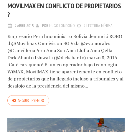
MOVILMAX EN CONFLICTO DE PROPIETARIOS
?
2.ABRIL.2015
POR
HUGO LONDOÑO
2 LECTURA MÍNIMA
Empresario Peru hno ministro Bolivia denunció ROBO
d @Movilmax Omnivision 4G Vzla @evomorales
@CancilleriaPeru Ama Sua Ama Llulla Ama Qella —
Dick Abanto Ishiwata (@dickabanto) marzo 8, 2015
¡Café caraqueño! El único operador bajo tecnología
WiMAX, MovilMAX tiene aparentemente en conflicto
de propietarios que ha llegado incluso a tribunales y al
desalojo de la presidencia del mismo...
SEGUIR LEYENDO