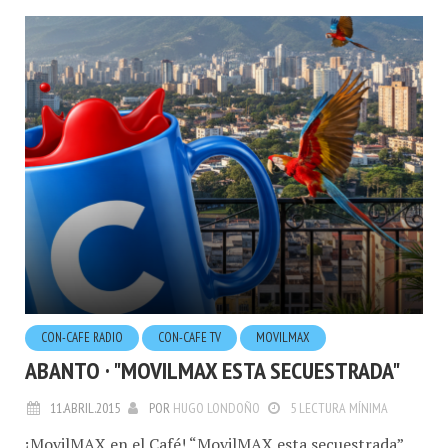
CON-CAFE RADIO
CON-CAFE TV
MOVILMAX
ABANTO · "MOVILMAX ESTA SECUESTRADA"
11.ABRIL.2015
POR
HUGO LONDOÑO
5 LECTURA MÍNIMA
¡MovilMAX en el Café! “MovilMAX esta secuestrada”