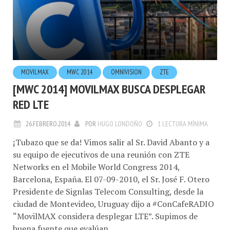
MOVILMAX
MWC 2014
OMNIVISION
ZTE
[MWC 2014] MOVILMAX BUSCA DESPLEGAR
RED LTE
26.FEBRERO.2014
POR
HUGO LONDOÑO
1 LECTURA MÍNIMA
¡Tubazo que se da! Vimos salir al Sr. David Abanto y a
su equipo de ejecutivos de una reunión con ZTE
Networks en el Mobile World Congress 2014,
Barcelona, España. El 07-09-2010, el Sr. José F. Otero
Presidente de Signlas Telecom Consulting, desde la
ciudad de Montevideo, Uruguay dijo a #ConCafeRADIO
“MovilMAX considera desplegar LTE”. Supimos de
buena fuente que evalúan...